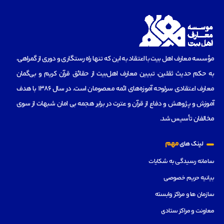
مؤسسه‌ معارف اهل بیت با اعتقاد به این که تنها راه رستگاری و دوری از گمراهی،
به حکم حدیث ثقلین، تبیین معارف اهل‌بیت از حقائق قرآن کریم و بی‌گمان
معارف اعتقادی سرلوحه آموزه‌های ائمه معصومان است، در سال 1386 با هدف
آموزش و پژوهش و دفاع از قرآن و عترت در برابر هجمه بی امان شبهات از سوی
مخالفان تأسیس شد.
مهم
لینک های
سامانه رسیدگی به شکایات
بیانیه حریم خصوصی
سازمان ها و مراکز وابسته
معاونت و مراکز ستادی