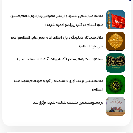
مقاله«اعتبارسنجی سندی و ارزیابی محتوایی زیارت وارث امام حسین
علیه السلام در کتب زیارات و ادعیه شیعه»
مقاله«دیدگاه مادلونگ درباره اختلاف امام حسن علیه السلام و امام
علی علیه السلام»
مقاله«حضرت رقیه (سلام الله علیها) در آینه شعر معاصر عربی»
مقاله«تبیینی بر تاب آوری با استفاده از آموزه های امام سجاد علیه
السلام»
بیست‌وهشتمین نشست شناسه شیعه برگزار شد