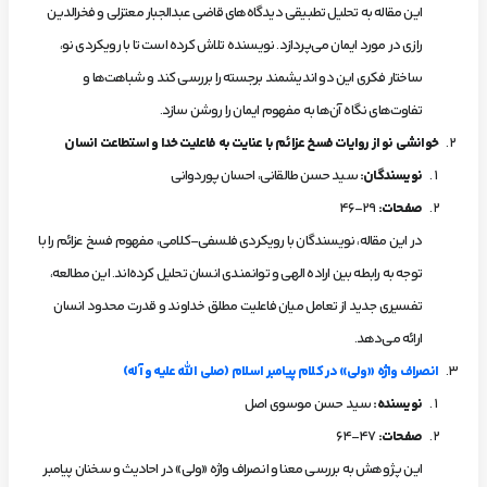
این مقاله به تحلیل تطبیقی دیدگاه‌های قاضی عبدالجبار معتزلی و فخرالدین
رازی در مورد ایمان می‌پردازد. نویسنده تلاش کرده است تا با رویکردی نو،
ساختار فکری این دو اندیشمند برجسته را بررسی کند و شباهت‌ها و
تفاوت‌های نگاه آن‌ها به مفهوم ایمان را روشن سازد.
خوانشی نو از روایات فسخ عزائم با عنایت به فاعلیت خدا و استطاعت انسان
نویسندگان
:
سید حسن طالقانی، احسان پوردوانی
صفحات
:
29-46
در این مقاله، نویسندگان با رویکردی فلسفی-کلامی، مفهوم فسخ عزائم را با
توجه به رابطه بین اراده الهی و توانمندی انسان تحلیل کرده‌اند. این مطالعه،
تفسیری جدید از تعامل میان فاعلیت مطلق خداوند و قدرت محدود انسان
ارائه می‌دهد.
انصراف واژه «ولی» در کلام پیامبر اسلام (صلی الله علیه و آله)
نویسنده
:
سید حسن موسوی اصل
صفحات
:
47-64
این پژوهش به بررسی معنا و انصراف واژه «ولی» در احادیث و سخنان پیامبر