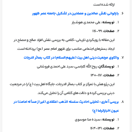
ارائه شده است.
بازخوانی نقش صالحین و مصلحین در تشکیل جامعه عصر ظهور
نویسنده
:
علی محمدی هوشیار
صفحات
:
99-116
این مقاله با رویکردی تاریخی-کلامی به بررسی نقش افراد صالح و مصلح در
ایجاد بسترهای اجتماعی مناسب برای ظهور امام عصر (عج) پرداخته است.
واکاوی مرجعیت دینی اهل‌بیت (علیهم‌السلام) در کتاب بصائر الدرجات
نویسندگان
:
روح الله کلباسی، سید علی احمدی فروشانی
صفحات
:
117-140
این پژوهش با تمرکز بر کتاب بصائر الدرجات، جایگاه اهل‌بیت (ع) را در مرجعیت
دینی بررسی کرده و دلالت‌های کلامی آن را تحلیل می‌کند.
بررسی آماری-تحلیلی احادیث سلسله الذهب اعتقادی (غیر از مسأله امامت) در
عیون اخبارالرضا (ع)
نویسنده
:
سیده منا موسوی
صفحات
:
141-164