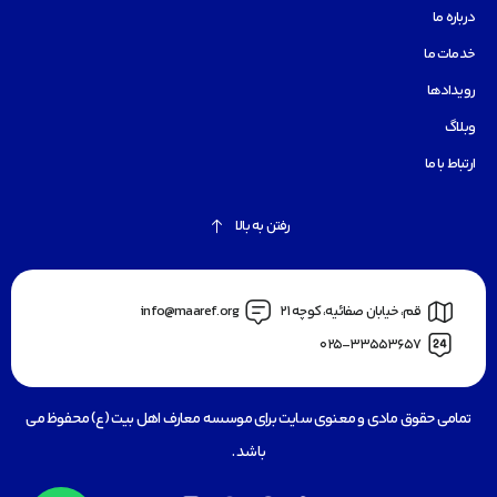
درباره ما
خدمات ما
رویدادها
وبلاگ
ارتباط با ما
رفتن به بالا
قم، خیابان صفائیه، کوچه 21
info@maaref.org
025-33553657
تمامی حقوق مادی و معنوی سایت برای موسسه معارف اهل بیت (ع) محفوظ می
باشد .