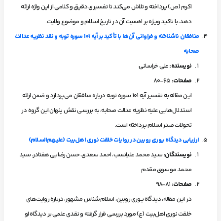
اکرم (ص) پرداخته و تلاش می‌کند تا تفسیری دقیق و کلامی از این واژه ارائه
دهد، با تاکید ویژه بر اهمیت آن در تاریخ اسلام و موضوع ولایت.
منافقان ناشناخته و فراوانی آن‌ها با تأکید بر آیه
۱۰۱
سوره توبه و نقد نظریه عدالت
صحابه
نویسنده
:
علی خراسانی
صفحات
:
65-80
این مقاله به تفسیر آیه ۱۰۱ سوره توبه درباره منافقان می‌پردازد و ضمن ارائه
استدلال‌هایی علیه نظریه عدالت صحابه، به بررسی نقش پنهان این گروه در
تحولات صدر اسلام پرداخته است.
ارزیابی دیدگاه یوری روبین در روایات خلقت نوری اهل‌بیت (علیهم‌السلام)
نویسندگان
:
سید محمد علیانسب، احمد سعدی، حسن رضایی هفتادر، سید
محمد موسوی مقدم
صفحات
:
81-98
در این مقاله، دیدگاه یوری روبین، اسلام‌شناس مشهور، درباره روایت‌های
خلقت نوری اهل‌بیت (ع) مورد بررسی قرار گرفته و نقدی علمی بر دیدگاه او