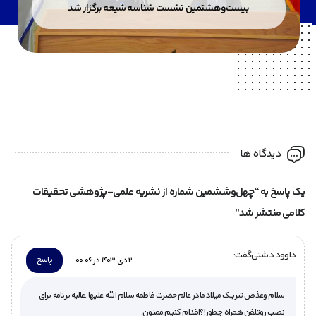
بیست‌وهشتمین نشست شناسه شیعه برگزار شد
دیدگاه ها
یک پاسخ به “چهل‌وششمین شماره از نشریه علمی-پژوهشی تحقیقات
کلامی منتشر شد”
داوود دشتی
گفت:
پاسخ
2 دی 1403 در 00:06
سلام وعذض تبریک میلاد مادر عالم حضرت فاطمه سلام الله علیها..عالیه برنامه برای
نصب روتلفن همراه چطور!؟اقدام کنیم.ممنون.