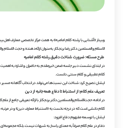
الاسلام والمسلمین دکتر رضا برنجکار به‌عنوان ارائه‌دهنده و حجت الاسلام
طرح مسئله؛ ضرورت شناخت دقیق رشته کلام امامیه
در ابتدای نشست، دبیر جلسه ضمن خیرمقدم به حاضران و اشاره به اهمیت ای
کلام تطبیقی و کلام سنتی دانست.
ایشان تصریح کرد: شناخت این نسبت‌ها می‌تواند در انتخاب آگاهانه مسیر ع
تعریف علم کلام؛ از استنباط تا دفاع همه‌جانبه از دین
در ادامه، حجت‌الاسلام والمسلمین دکتر برنجکار با ارائه تعریفی جامع از علم ک
کلام دانشی است که در درجه نخست به «استنباط معارف دین» و در مرتبه بعد
ایشان با توسعه مفهوم دفاع افزود:
دفاع در علم کلام صرفاً به معنای پاسخ به شبهات نیست، بلکه مجموعه‌ای ا