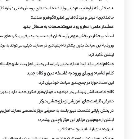
* مباحثی که از اومانیسم دینی وارد شده است؛ طرح پرسش‌هایی درباره ک
مانند تجربه دینی و دیدگاه‌هایی نظیر «گوهر و صدف»
هشدار علمی؛ خطر ورود غیرمتخصصانه به مسائل جدید
استاد برنجکار در بخش مهمی از سخنان خود، نسبت به برخی رویکردهای سط
ورود به این مباحث بدون پشتوانه اجتهادی در معارف دینی، می‌تواند به بر
ایشان تأکید کرد:
متکلم امامی باید ابتدا معارف دینی را بر اساس مبانی اهل‌بیت علیهم‌السلام
کلام امامیه؛ زیربنای ورود به فلسفه دین و کلام جدید
این استاد حوزه در جمع‌بندی مباحث خود بیان کرد:
کلام امامیه نقش زیربنایی در مواجهه با جریان‌های فکری جدید دارد و بدون
معرفی ظرفیت‌های آموزشی و پژوهشی مرکز
در بخش پایانی نشست، دبیر جلسه به معرفی مرکز تخصصی معارف اهل‌بیت عل
ایشان از مهم‌ترین مزایای این مرکز را چنین برشمرد:
* بهره‌مندی از اساتید برجسته کلامی
* امکان فعالیت در پژوهشکده تخصصی معارف اهل‌بیت علیهم‌السلام