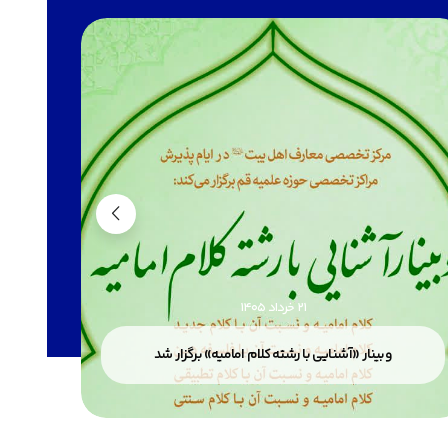
21 خرداد 1405
پذیرش
وبینار «آشنایی با رشته کلام امامیه» برگزار شد