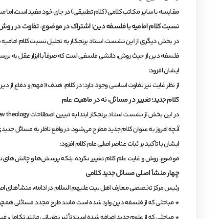
مقایسه با سایر مکاتب کلامی (کلام تطبیقی) در جای خود مفید است، اما مسئ
نسبت کلام امامیه با فلسفه دین؛ اشتراک در موضوع، تفاوت در روش 
در بخش دیگری از این نشست، استاد برنجکار به تحلیل نسبت کلام امامیه 
فلسفه دین از حیث روش، دانشی فلسفی است که صرفاً با ابزار عقل به بررسی باو
ایشان افزود:
از نظر غایت نیز تفاوت اساسی وجود دارد؛ در کلام، هدف «فهم و دفاع از دی
کلام جدید؛ تغییر در مسائل، نه در ماهیت علم
در این بخش از نشست استاد برنجکار ابتدا به تبیین اصطلاحات new theology و madern theology پرداخته و نسبت هرکدام با فلسفه دین و کلام جدید را تبیین نمودند. ایشان با اشاره به بحث «کلام جدید» بیان کرد:
آنچه امروز به عنوان کلام جدید مطرح می‌شود، در واقع ناظر به مسائل جدیدی
ایشان با تأکید بر ثبات عناصر اصلی علم کلام افزود:
موضوع، روش و غایت علم کلام تغییر نکرده، بلکه پرسش‌ها و چالش‌های نو
چهار منشأ اصلی مسائل جدید کلامی
رئیس مرکز تخصصی معارف اهل بیت علیهم السلام در ادامه، منشأهای اصلی
* مباحثی که از فلسفه دین وارد شده است مانند طرح مجدد مسائلی همچون 
* مباحثی که از علوم جدید اضافه شده است؛ تأثیر نظریاتی مانند تکامل، ف