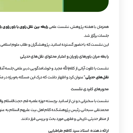
همزمان با هفته پژوهش، نشست علمی
رابطه بین نقل راوی با باور راوی با
جلسات برگزار شد.
این نشست که با حضور گسترده اساتید، پژوهشگران و طلاب علوم اسلامی همرا
رابطه میان باورهای راویان و اعتبار محتوای نقل‌های حدیثی
نشست با تلاوت آیاتی از کلام‌الله مجید و خوشامدگویی دبیر علمی جلسه آغا
نقل‌های حدیثی
” عنوان کرد و اظهار داشت که درک این مسئله به‌ویژه در 
محورهای کلیدی نشست
نشست با سخنرانی دو تن از اساتید برجسته حوزه علمیه قم، حجت‌الاسلام 
محمدتقی سبحانی، رئیس پژوهشکده کلام اهل بیت علیهم السلام به عنوان نا
از منظر حدیثی، تاریخی و فقهی مورد بحث و بررسی قرار دادند.
ارائه دهنده: استاد سید کاظم طباطبایی