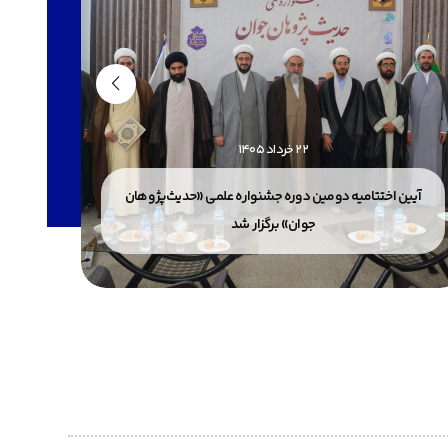
22 خرداد 1405
آیین اختتامیه دومین دوره جشنواره علمی «حدیث‌پژوهان
پذیرش
جوان» برگزار شد