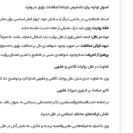
اصول اولیه برای تشخیص ارتباط اعتقادات راوی با روایت
استاد طباطبایی در بخشی دیگر از سخنان خود، چهار اصل اساسی برای تحلیل ار
فقه روایت:
راوی باید درک عمیقی از مفاد حدیث داشته باشد.
نیت در نقل:
قصد اصلی راوی از نقل روایت باید انتقال معارف باشد، نه صرفاً 
نبود قرائن مخالفت:
در صورت وجود شواهدی دال بر مخالفت راوی با محتوای رو
پرهیز از تحریف:
عدم وجود شواهدی مبنی بر تقطیع یا تغییر معنای روایت 
تفاوت در نقل روایات کلامی و فقهی
وی به تفاوت جدی میان نقل روایات کلامی و فقهی اشاره کرد و توضیح داد که 
تاثیر مباحث بر تدوین میراث فقهی
در ادامه، حجت‌الاسلام والمسلمین دکتر محمدتقی سبحانی به عنوان ناقد بحث 
نقش فرقه‌های مختلف اسلامی در نقل حدیث
وی با اشاره به فرقه‌هایی نظیر واقفیه، زیدیه و غالیان، به نقش آنان در ن