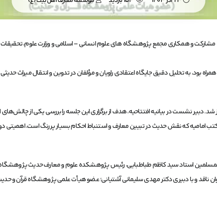
23 آذر 1403
154 بازدید
موسسه معارف اهل بیت (ع)
مشارکت و همکاری مجمع پژوهشگاه های علوم انسانی – اسلامی و وزارت علوم، تحقیقات و
ه بود، به تحلیل دقیق جایگاه اعتقادی راویان و مؤلفان در تدوین و انتقال میراث حدیثی ا
ز شد. دبیر نشست در بیانیه افتتاحیه، هدف از برگزاری این جلسه را بررسی یکی از چالش‌ها
مکتب امامیه که نقش حدیث در تبیین معارف و استنباط احکام بسیار پررنگ است، اهمیتی دوچ
والمسلمین استاد سید کاظم طباطبایی، رئیس پژوهشکده علوم و معارف حدیث پژوهشگاه قرآ
قد و با دبیری دکتر مهدی سلیمانی آشتیانی؛ عضو هیأت علمی پژوهشگاه قرآن و حدیث برگز