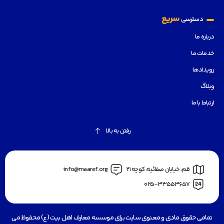
سریع
دسترسی
درباره ما
خدمات ما
رویدادها
وبلاگ
ارتباط با ما
رفتن به بالا
قم، خیابان صفائیه، کوچه 21
info@maaref.org
025-33553657
تمامی حقوق مادی و معنوی سایت برای موسسه معارف اهل بیت (ع) محفوظ می