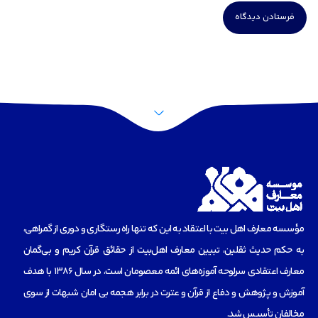
مؤسسه‌ معارف اهل بیت با اعتقاد به این که تنها راه رستگاری و دوری از گمراهی،
به حکم حدیث ثقلین، تبیین معارف اهل‌بیت از حقائق قرآن کریم و بی‌گمان
معارف اعتقادی سرلوحه آموزه‌های ائمه معصومان است، در سال 1386 با هدف
آموزش و پژوهش و دفاع از قرآن و عترت در برابر هجمه بی امان شبهات از سوی
مخالفان تأسیس شد.