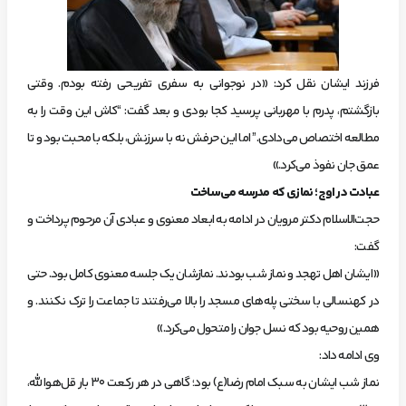
فرزند ایشان نقل کرد: «در نوجوانی به سفری تفریحی رفته بودم. وقتی
بازگشتم، پدرم با مهربانی پرسید کجا بودی و بعد گفت: “کاش این وقت را به
مطالعه اختصاص می‌دادی.” اما این حرفش نه با سرزنش، بلکه با محبت بود و تا
عمق جان نفوذ می‌کرد.»
عبادت در اوج؛ نمازی که مدرسه می‌ساخت
حجت‌الاسلام دکتر مرویان در ادامه به ابعاد معنوی و عبادی آن مرحوم پرداخت و
گفت:
«ایشان اهل تهجد و نماز شب بودند. نمازشان یک جلسه معنوی کامل بود. حتی
در کهنسالی با سختی پله‌های مسجد را بالا می‌رفتند تا جماعت را ترک نکنند. و
همین روحیه بود که نسل جوان را متحول می‌کرد.»
وی ادامه داد:
نماز شب ایشان به سبک امام رضا(ع) بود؛ گاهی در هر رکعت ۳۰ بار قل‌هوالله،