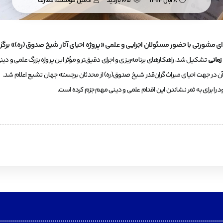
8 آبان 1404
105 بازدید
ادمین موسسه معارف
ی مشورتی با حضور مسئولان اجرایی و علمی «پروژه احیای آثار شیخ صدوق(ره)» برگزا
زمانی
تشکیل شد، راهکارهای برنامه‌ریزی و اجرای دقیق‌تر و مؤثر این پروژه بزرگ علمی و دینی
 آن در جهت احیای میراث گران‌قدر شیخ صدوق(ره) از محدثان برجسته جهان تشیع اعلام شد.
ا برای به ثمر نشاندن این اقدام علمی و دینی مهم جزم کرده است.