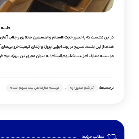
جلسه ا
در این نشست که با حضور
حجت‌الاسلام و المسلمین مختاری
و
جناب آقای 
هدف از این جلسه، تسریع در روند اجرایی پروژه و ارتقای کیفیت خروجی‌های
موسسه معارف اهل بیت(علیهم السلام) به عنوان مجری این پروژه، عزم خود ر
برچسب‌ها:
,
آثار شیخ صدوق(ره)
موسسه معارف اهل بیت علیهم السلام
مطالب مرتبط