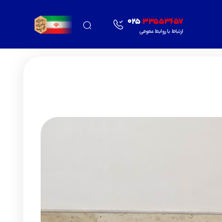
025
33553657
ارتباط با روابط عمومی