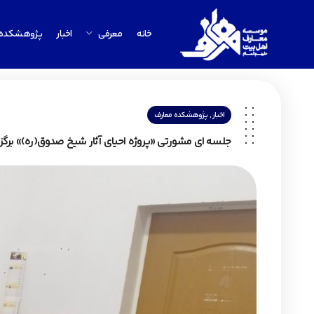
خانه
معرفی
اخبار
پژوهشکده
,
اخبار
پژوهشکده معارف
جلسه ای مشورتی «پروژه احیای آثار شیخ صدوق(ره)» برگزا