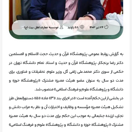
موسسه معارف اهل بیت (ع)
24 تیر 1403
118 بازدید
به گزارش روابط عمومی پژوهشگاه قرآن و حدیث، حجت الاسلام و المسلمین
دکتر رضا برنجکار، پژوهشگاه قرآن و حدیث و استاد تمام دانشگاه تهران در
حکمی از سوی دکتر محمدعلی زلفی گل، وزیر علوم، تحقیقات و فناوری، برای
مدت دو سال به عنوان عضو هیئت ممیزه مشترک «پژوهشگاه حوزه و
دانشگاه و پژوهشگاه علوم و فرهنگ اسلامی» منصوب شد.
در بخشی از این حکم آمده است؛ «در اجرای بند «۳» ماده «۵» دستورالعمل طرز
تشکیل هیئت ممیزه مؤسسه و وظایف و اختیارات آن و نظر به مراتب دانش و
تجارب ارزنده جنابعالی به موجب این حکم برای مدت دو سال به هیئت ممیزه
مشترک «پژوهشگاه حوزه و دانشگاه و پژوهشگاه علوم و فرهنگ اسلامی»