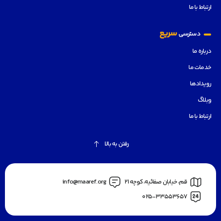
ارتباط با ما
سریع
دسترسی
درباره ما
خدمات ما
رویدادها
وبلاگ
ارتباط با ما
رفتن به بالا
قم، خیابان صفائیه، کوچه 21
info@maaref.org
025-33553657