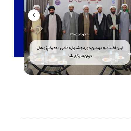
22 خرداد 1405
آیین اختتامیه دومین دوره جشنواره علمی «حدیث‌پژوهان
پذیرش
جوان» برگزار شد