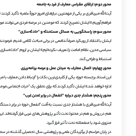
محور دوم: ارتقای مقیاس معارف از فرد به جامعه
آیت‌الله میرباقری بر یکی از مهمترین نیازهای امروز حوزۀ علمیه تأکید کردن
فراهم آوریم.» ایشان تصریح کردند که مومنین در عرصه فردی می‌توانند موضع بگیرند، اما در مسائل اجتماعی often دچار تزلزل می‌شوند، چرا که نظام
محور سوم: پاسخگویی به مسائل مستحدثه و “حادثه‌سازی
“
ایشان با انتقاد از رویکرد صرفاً تدافعی در برخی مباحث کلامی قدیم، فرمودن
سیاسی مدرن، نظام امامت را تعریف نکرده‌ایم.» ایشان بر لزوم “حادثه‌سازی
استنباط و طراحی کند.
محور چهارم: اتصال معارف به میدان عمل و عرصه برنامه‌ریزی
این استاد برجسته حوزه، یکی از کلیدی‌ترین نکات را “ارتباط دادن معارف با
اداره خواهد شد.» ایشان تأکید کردند که برای تحقق یک “حیات اجتماعی مومنانه
محور پنجم: هشدار جدی درباره “انفعال در برابر تمدن غرب
“
آیت‌الله میرباقری با هشدار جدی نسبت به آفت “انفعال حوزه در برابر دس
هم در روش و هم در محتوا، تحت تأثیر پژوهش‌های غربی قرار گرفته‌اند. ای
منزوی شود یا منفعلانه تحت تأثیر قرار گیرد.
در پایان مراسم، از برگزیدگان علمی و پژوهشی سال تحصیلی گذشته در سطوح