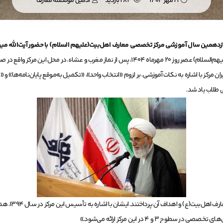
21 مهر 1404
284 بازدید
ادمین موسسه معارف
یازدهمین سال آموزشی مرکز تخصصی معارف اهل‌بیت(علیهم السلام) با حضور آیت‌الله میربا
ع در صفاییه، کوچه ۲۱، فرعی ۳، برگزار شد.
یران مرکز با اشاره به نکات آموزشی، بر لزوم «انتخاب واحد»، «تکمیل به‌موقع پایان‌نامه‌ها»
طلاب یاد شد.
در ادامه، حج
و ۴ در این مرکز ارائه می‌شود.»