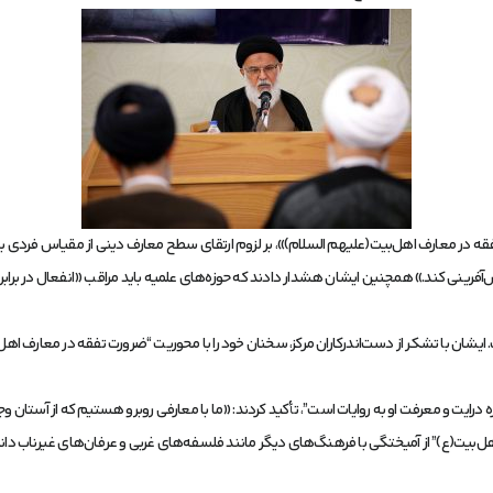
ر معارف اهل‌بیت(علیهم السلام)»، بر لزوم ارتقای سطح معارف دینی از مقیاس فردی به اج
رینی کند.» همچنین ایشان هشدار دادند که حوزه‌های علمیه باید مراقب «انفعال در برابر
ان با تشکر از دست‌اندرکاران مرکز، سخنان خود را با محوریت “ضرورت تفقه در معارف اهل‌بیت(
ندازه درایت و معرفت او به روایات است”، تأکید کردند: «ما با معارفی روبرو هستیم که از آست
ف اهل‌بیت(ع)” از آمیختگی با فرهنگ‌های دیگر مانند فلسفه‌های غربی و عرفان‌های غیرناب 