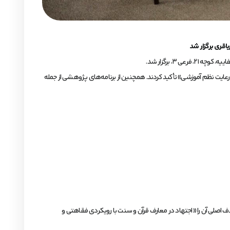
قری برگزار شد
 و «رعایت نظم آموزشی» تأکید کردند. همچنین از برنامه‌های پژوهشی از جمله
ت‌الاسلام والمسلمین دکتر برنجکار، به معرفی مرکز تخصصی معارف اهل‌بیت(ع) و اهداف آن پرداختند. ایشان با اشاره به تأسیس این مرکز در سال ۱۳۹۴، هدف اصلی آن را «اجتهاد در معارف قرآن و سنت با رویکردی فقاهتی و