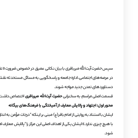
سپس حضرت آیت‌الله میرباقری با بیان نکاتی عمیق در خصوص ضرورت «تفقه د
در عرصه‌های اجتماعی، اداره جامعه و پاسخگویی به مسائل مستحدثه نقش‌آف
دستاوردهای تمدن جدید مواجه شوند.
قسمت اصلی مراسم، به سخنرانی
حضرت آیت‌الله میرباقری
اختصاص داشت. ایش
محور اول: اجتهاد و پالایش معارف از آمیختگی با فرهنگ‌های بیگانه
ایشان با استناد به روایتی از امام باقر(ع) مبنی بر اینکه “درجات مؤمن به ا
با هیچ چیزی ندارد.» ایشان یکی از اهداف اصلی این مرکز را “پالایش معار
شود.