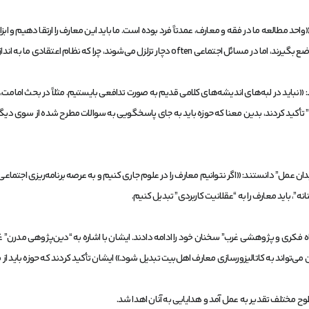
د: «واحد مطالعه ما در فقه و معارف، عمدتاً فرد بوده است. ما باید این معارف را ارتقا دهیم
 اعتقادی ما به اندازه کافی برای اداره جامعه مستندسازی نشده است.
د: «نباید در لبه‌های اندیشه‌های کلامی قدیم به صورت تدافعی بایستیم. مثلاً در بحث امامت، 
” تأکید کردند، بدین معنا که حوزه باید به جای پاسخگویی به سوالات مطرح شده از سوی دیگر
 میدان عمل” دانستند: «اگر نتوانیم معارف را در علوم جاری کنیم و به عرصه برنامه‌ریزی اج
”، باید معارف را به “عقلانیت کاربردی” تبدیل کنیم.
تگاه فکری و پژوهشی غرب” سخنان خود را ادامه دادند. ایشان با اشاره به “دین‌پژوهی مدر
ن می‌تواند به کاتالیزورسازی معارف اهل‌بیت تبدیل شود.» ایشان تأکید کردند که حوزه بای
 مختلف تقدیر به عمل آمد و هدایایی به آنان اهدا شد.