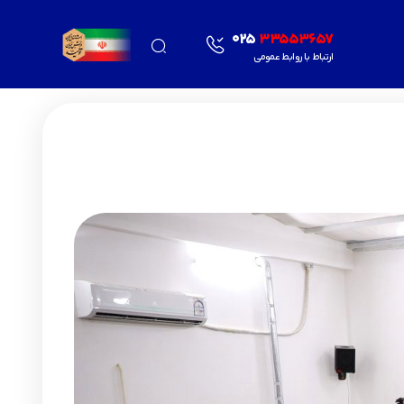
025
33553657
ارتباط با روابط عمومی