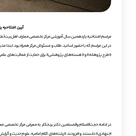
آیین افتتاحیه 
مراسم افتتاحیه یازدهمین سال آموزشی مرکز تخصصی معارف اهل‌بیت(علیهم‌السلام) عصر روز ۲۰ مهرماه ۱۴۰۴، پس از نماز مغرب و عشاء، در محل این مرکز واق
در این مراسم که با حضور اساتید، طلاب و مسئولان مرکز همراه بود، ابتدا مد
«طرح پژوهانه» و «هسته‌های پژوهشی» برای حمایت از فعالیت‌های علمی 
اجتهادی» دانستند و افزودند: «رشته‌های کلام امامیه، علوم حدیث و گرایش‌های تخصصی در سطوح ۳ 