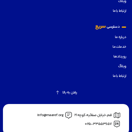
وبلاگ
ارتباط با ما
سریع
دسترسی
درباره ما
خدمات ما
رویدادها
وبلاگ
ارتباط با ما
رفتن به بالا
قم، خیابان صفائیه، کوچه 21
info@maaref.org
025-33553657