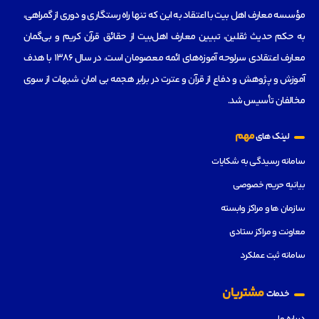
مؤسسه‌ معارف اهل بیت با اعتقاد به این که تنها راه رستگاری و دوری از گمراهی،
به حکم حدیث ثقلین، تبیین معارف اهل‌بیت از حقائق قرآن کریم و بی‌گمان
معارف اعتقادی سرلوحه آموزه‌های ائمه معصومان است، در سال 1386 با هدف
آموزش و پژوهش و دفاع از قرآن و عترت در برابر هجمه بی امان شبهات از سوی
مخالفان تأسیس شد.
مهم
لینک های
سامانه رسیدگی به شکایات
بیانیه حریم خصوصی
سازمان ها و مراکز وابسته
معاونت و مراکز ستادی
سامانه ثبت عملکرد
مشتریان
خدمات