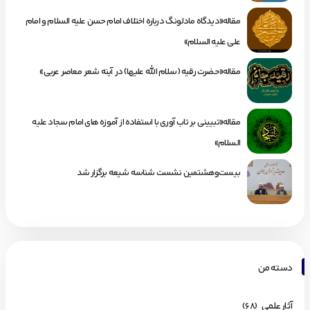
مقاله«دیدگاه مادلونگ درباره اختلاف امام حسن علیه السلام و امام
علی علیه السلام»
مقاله«حضرت رقیه (سلام الله علیها) در آینه شعر معاصر عربی»
مقاله«تبیینی بر تاب آوری با استفاده از آموزه های امام سجاد علیه
السلام»
بیست‌وهشتمین نشست شناسه شیعه برگزار شد
دسته من
آثار علمی
(68)