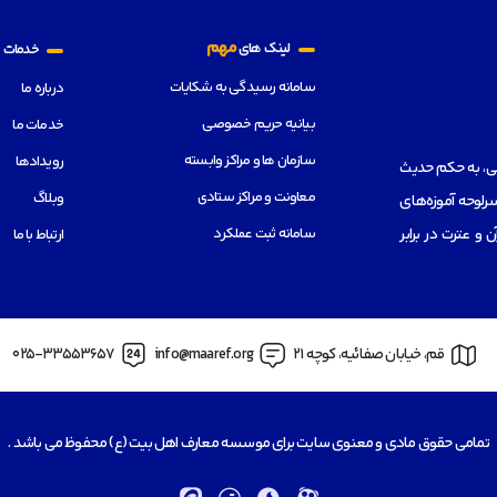
م
مهم
لینک های
خدمات
سامانه رسیدگی به شکایات
درباره ما
بیانیه حریم خصوصی
خدمات ما
سازمان ها و مراکز وابسته
رویدادها
هی، به حکم حدیث
معاونت و مراکز ستادی
وبلاگ
رلوحه آموزه‌های
سامانه ثبت عملکرد
از قرآن و عترت در برابر
ارتباط با ما
قم، خیابان صفائیه، کوچه 21
info@maaref.org
025-33553657
تمامی حقوق مادی و معنوی سایت برای موسسه معارف اهل بیت (ع) محفوظ می باشد .