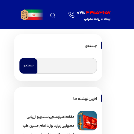
025
33553657
ارتباط با روابط عمومی
جستجو
اخرین نوشته ها
مقاله«اعتبارسنجی سندی و ارزیابی
محتوایی زیارت وارث امام حسین علیه