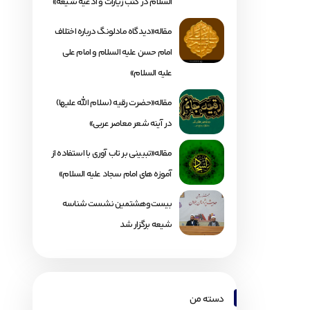
السلام در کتب زیارات و ادعیه شیعه»
مقاله«دیدگاه مادلونگ درباره اختلاف
امام حسن علیه السلام و امام علی
علیه السلام»
مقاله«حضرت رقیه (سلام الله علیها)
در آینه شعر معاصر عربی»
مقاله«تبیینی بر تاب آوری با استفاده از
آموزه های امام سجاد علیه السلام»
بیست‌وهشتمین نشست شناسه
شیعه برگزار شد
دسته من