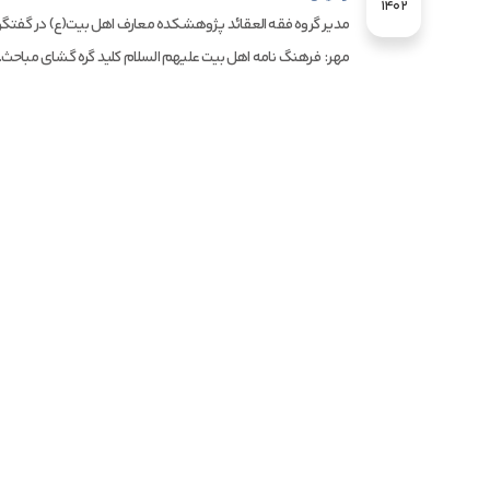
1402
مدیر گروه فقه العقائد پژوهشکده معارف اهل بیت(ع) در گفتگو 
مهر: فرهنگ نامه اهل بیت علیهم السلام کلید گره گشای مباحث..