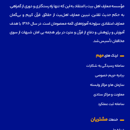
مؤسسه‌ معارف اهل بیت با اعتقاد به این که تنها راه رستگاری و دوری از گمراهی،
به حکم حدیث ثقلین، تبیین معارف اهل‌بیت از حقائق قرآن کریم و بی‌گمان
معارف اعتقادی سرلوحه آموزه‌های ائمه معصومان است، در سال 1386 با هدف
آموزش و پژوهش و دفاع از قرآن و عترت در برابر هجمه بی امان شبهات از سوی
مخالفان تأسیس شد.
مهم
لینک های
سامانه رسیدگی به شکایات
بیانیه حریم خصوصی
سازمان ها و مراکز وابسته
معاونت و مراکز ستادی
سامانه ثبت عملکرد
مشتریان
خدمات