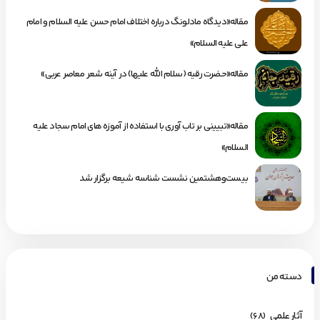
مقاله«دیدگاه مادلونگ درباره اختلاف امام حسن علیه السلام و امام
علی علیه السلام»
مقاله«حضرت رقیه (سلام الله علیها) در آینه شعر معاصر عربی»
مقاله«تبیینی بر تاب آوری با استفاده از آموزه های امام سجاد علیه
السلام»
بیست‌وهشتمین نشست شناسه شیعه برگزار شد
دسته من
آثار علمی
(68)