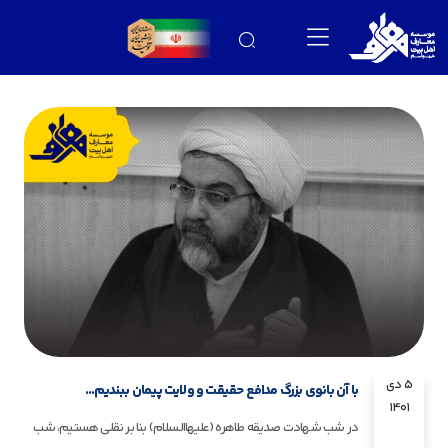
5 دی
با آن بانوی بزرگ مدافع حقیقت و ولایت پیمان ببندیم…
1401
در شب شهادت صدیقه طاهره (علیهاالسلام) بنا بر نقلی هستیم، شب