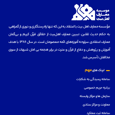
مؤسسه‌ معارف اهل بیت با اعتقاد به این که تنها راه رستگاری و دوری از گمراهی،
به حکم حدیث ثقلین، تبیین معارف اهل‌بیت از حقائق قرآن کریم و بی‌گمان
معارف اعتقادی سرلوحه آموزه‌های ائمه معصومان است، در سال 1386 با هدف
آموزش و پژوهش و دفاع از قرآن و عترت در برابر هجمه بی امان شبهات از سوی
مخالفان تأسیس شد.
مهم
لینک های
سامانه رسیدگی به شکایات
بیانیه حریم خصوصی
سازمان ها و مراکز وابسته
معاونت و مراکز ستادی
سامانه ثبت عملکرد