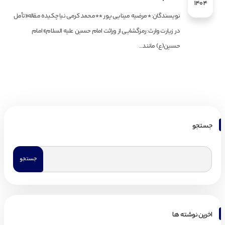
1404
نویسندگان: *مرضیه مینایی پور **محمد کرمی نیا چکیده مقاله«تأمل
در زیارت وارث: رمزگشایی از وراثت امام حسین علیه السلام» امام
حسین(ع) مانند...
جستجو
اخرین نوشته ها