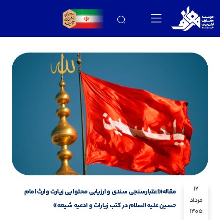
12
مقاله«اعتبارسنجی سندی و ارزیابی محتوایی زیارت وارث امام
مرداد
حسین علیه السلام در کتب زیارات و ادعیه شیعه»
1405