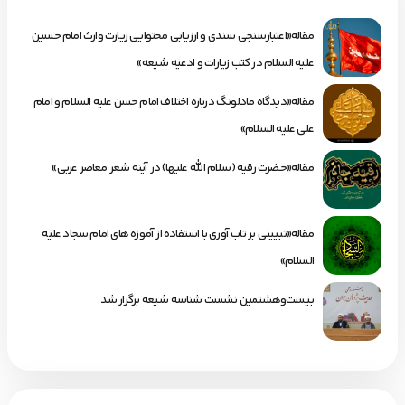
مقاله«اعتبارسنجی سندی و ارزیابی محتوایی زیارت وارث امام حسین
علیه السلام در کتب زیارات و ادعیه شیعه»
مقاله«دیدگاه مادلونگ درباره اختلاف امام حسن علیه السلام و امام
علی علیه السلام»
مقاله«حضرت رقیه (سلام الله علیها) در آینه شعر معاصر عربی»
مقاله«تبیینی بر تاب آوری با استفاده از آموزه های امام سجاد علیه
السلام»
بیست‌وهشتمین نشست شناسه شیعه برگزار شد