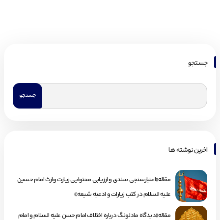
جستجو
اخرین نوشته ها
مقاله«اعتبارسنجی سندی و ارزیابی محتوایی زیارت وارث امام حسین
علیه السلام در کتب زیارات و ادعیه شیعه»
مقاله«دیدگاه مادلونگ درباره اختلاف امام حسن علیه السلام و امام