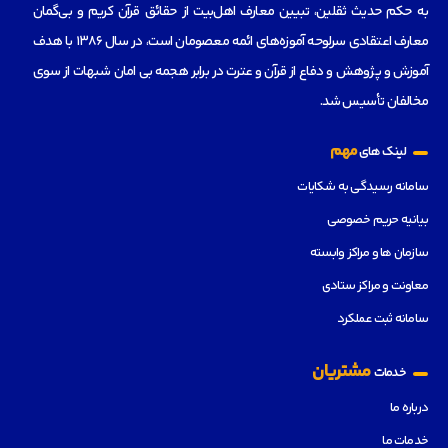
به حکم حدیث ثقلین، تبیین معارف اهل‌بیت از حقائق قرآن کریم و بی‌گمان
معارف اعتقادی سرلوحه آموزه‌های ائمه معصومان است، در سال 1386 با هدف
آموزش و پژوهش و دفاع از قرآن و عترت در برابر هجمه بی امان شبهات از سوی
مخالفان تأسیس شد.
مهم
لینک های
سامانه رسیدگی به شکایات
بیانیه حریم خصوصی
سازمان ها و مراکز وابسته
معاونت و مراکز ستادی
سامانه ثبت عملکرد
مشتریان
خدمات
درباره ما
خدمات ما