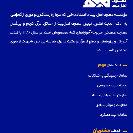
مؤسسه‌ معارف اهل بیت با اعتقاد به این که تنها راه رستگاری و دوری از گمراهی،
به حکم حدیث ثقلین، تبیین معارف اهل‌بیت از حقائق قرآن کریم و بی‌گمان
معارف اعتقادی سرلوحه آموزه‌های ائمه معصومان است، در سال 1386 با هدف
آموزش و پژوهش و دفاع از قرآن و عترت در برابر هجمه بی امان شبهات از سوی
مخالفان تأسیس شد.
مهم
لینک های
سامانه رسیدگی به شکایات
بیانیه حریم خصوصی
سازمان ها و مراکز وابسته
معاونت و مراکز ستادی
سامانه ثبت عملکرد
مشتریان
خدمات