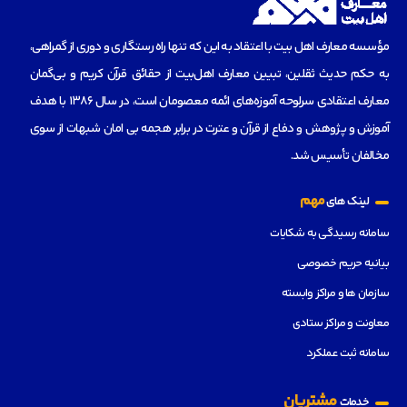
مؤسسه‌ معارف اهل بیت با اعتقاد به این که تنها راه رستگاری و دوری از گمراهی،
به حکم حدیث ثقلین، تبیین معارف اهل‌بیت از حقائق قرآن کریم و بی‌گمان
معارف اعتقادی سرلوحه آموزه‌های ائمه معصومان است، در سال 1386 با هدف
آموزش و پژوهش و دفاع از قرآن و عترت در برابر هجمه بی امان شبهات از سوی
مخالفان تأسیس شد.
مهم
لینک های
سامانه رسیدگی به شکایات
بیانیه حریم خصوصی
سازمان ها و مراکز وابسته
معاونت و مراکز ستادی
سامانه ثبت عملکرد
مشتریان
خدمات