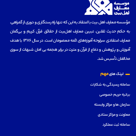
مؤسسه‌ معارف اهل بیت با اعتقاد به این که تنها راه رستگاری و دوری از گمراهی،
به حکم حدیث ثقلین، تبیین معارف اهل‌بیت از حقائق قرآن کریم و بی‌گمان
معارف اعتقادی سرلوحه آموزه‌های ائمه معصومان است، در سال 1386 با هدف
آموزش و پژوهش و دفاع از قرآن و عترت در برابر هجمه بی امان شبهات از سوی
مخالفان تأسیس شد.
مهم
لینک های
سامانه رسیدگی به شکایات
بیانیه حریم خصوصی
سازمان ها و مراکز وابسته
معاونت و مراکز ستادی
سامانه ثبت عملکرد