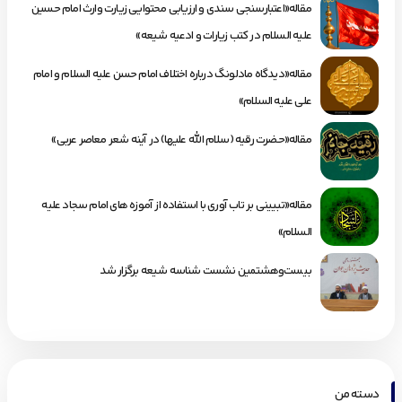
مقاله«اعتبارسنجی سندی و ارزیابی محتوایی زیارت وارث امام حسین
علیه السلام در کتب زیارات و ادعیه شیعه»
مقاله«دیدگاه مادلونگ درباره اختلاف امام حسن علیه السلام و امام
علی علیه السلام»
مقاله«حضرت رقیه (سلام الله علیها) در آینه شعر معاصر عربی»
مقاله«تبیینی بر تاب آوری با استفاده از آموزه های امام سجاد علیه
السلام»
بیست‌وهشتمین نشست شناسه شیعه برگزار شد
دسته من