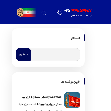
025
33553657
ارتباط با روابط عمومی
جستجو
اخرین نوشته ها
مقاله«اعتبارسنجی سندی و ارزیابی
محتوایی زیارت وارث امام حسین علیه