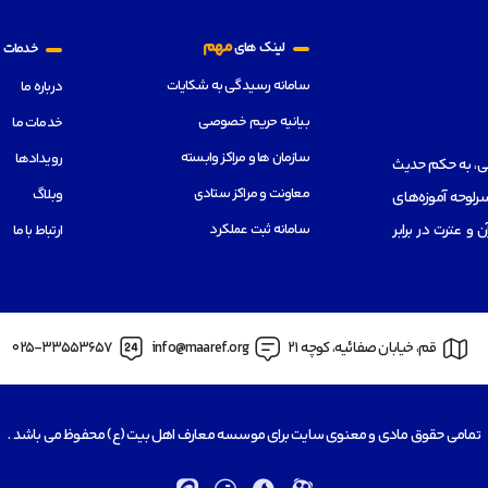
م
مهم
لینک های
خدمات
سامانه رسیدگی به شکایات
درباره ما
بیانیه حریم خصوصی
خدمات ما
سازمان ها و مراکز وابسته
رویدادها
هی، به حکم حدیث
معاونت و مراکز ستادی
وبلاگ
رلوحه آموزه‌های
سامانه ثبت عملکرد
از قرآن و عترت در برابر
ارتباط با ما
قم، خیابان صفائیه، کوچه 21
info@maaref.org
025-33553657
تمامی حقوق مادی و معنوی سایت برای موسسه معارف اهل بیت (ع) محفوظ می باشد .