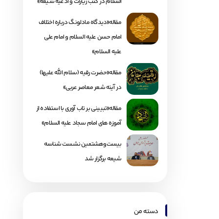
السلام در کتب زیارات و ادعیه شیعه»
مقاله«دیدگاه مادلونگ درباره اختلاف
امام حسن علیه السلام و امام علی
علیه السلام»
مقاله«حضرت رقیه (سلام الله علیها)
در آینه شعر معاصر عربی»
مقاله«تبیینی بر تاب آوری با استفاده از
آموزه های امام سجاد علیه السلام»
بیست‌وهشتمین نشست شناسه
شیعه برگزار شد
دسته من