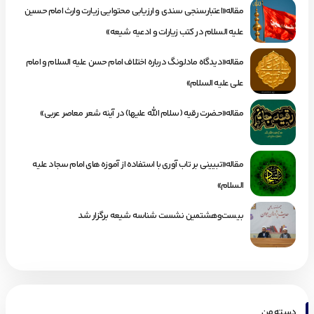
مقاله«اعتبارسنجی سندی و ارزیابی محتوایی زیارت وارث امام حسین
علیه السلام در کتب زیارات و ادعیه شیعه»
مقاله«دیدگاه مادلونگ درباره اختلاف امام حسن علیه السلام و امام
علی علیه السلام»
مقاله«حضرت رقیه (سلام الله علیها) در آینه شعر معاصر عربی»
مقاله«تبیینی بر تاب آوری با استفاده از آموزه های امام سجاد علیه
السلام»
بیست‌وهشتمین نشست شناسه شیعه برگزار شد
دسته من