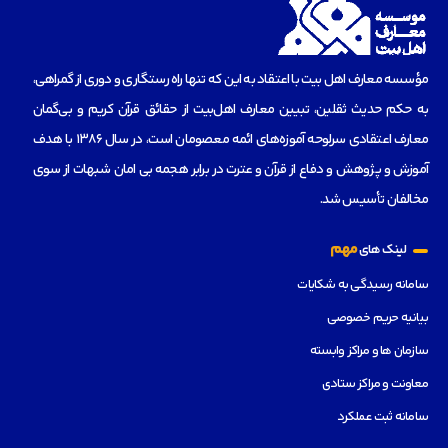
مؤسسه‌ معارف اهل بیت با اعتقاد به این که تنها راه رستگاری و دوری از گمراهی،
به حکم حدیث ثقلین، تبیین معارف اهل‌بیت از حقائق قرآن کریم و بی‌گمان
معارف اعتقادی سرلوحه آموزه‌های ائمه معصومان است، در سال 1386 با هدف
آموزش و پژوهش و دفاع از قرآن و عترت در برابر هجمه بی امان شبهات از سوی
مخالفان تأسیس شد.
مهم
لینک های
سامانه رسیدگی به شکایات
بیانیه حریم خصوصی
سازمان ها و مراکز وابسته
معاونت و مراکز ستادی
سامانه ثبت عملکرد