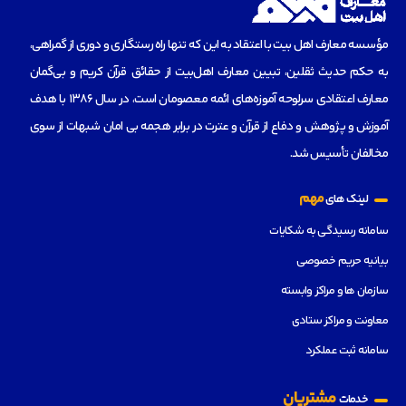
مؤسسه‌ معارف اهل بیت با اعتقاد به این که تنها راه رستگاری و دوری از گمراهی،
به حکم حدیث ثقلین، تبیین معارف اهل‌بیت از حقائق قرآن کریم و بی‌گمان
معارف اعتقادی سرلوحه آموزه‌های ائمه معصومان است، در سال 1386 با هدف
آموزش و پژوهش و دفاع از قرآن و عترت در برابر هجمه بی امان شبهات از سوی
مخالفان تأسیس شد.
مهم
لینک های
سامانه رسیدگی به شکایات
بیانیه حریم خصوصی
سازمان ها و مراکز وابسته
معاونت و مراکز ستادی
سامانه ثبت عملکرد
مشتریان
خدمات