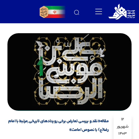
12
مقاله«نقد و بررسی تعارض برخی رویدادهای تاریخی ِمرتبط با امام
شهریور
رضا(ع) با نصوص امامت»
1403