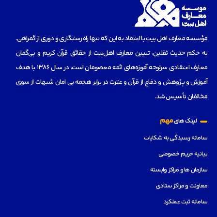
مؤسسه‌ معارف اهل بیت با اعتقاد به این که تنها راه رستگاری و دوری از گمراهی،
به حکم حدیث ثقلین، تبیین معارف اهل‌بیت از حقائق قرآن کریم و بی‌گمان
معارف اعتقادی سرلوحه آموزه‌های ائمه معصومان است، در سال 1386 با هدف
آموزش و پژوهش و دفاع از قرآن و عترت در برابر هجمه بی امان شبهات از سوی
مخالفان تأسیس شد.
مهم
لینک های
سامانه رسیدگی به شکایات
بیانیه حریم خصوصی
سازمان ها و مراکز وابسته
معاونت و مراکز ستادی
سامانه ثبت عملکرد