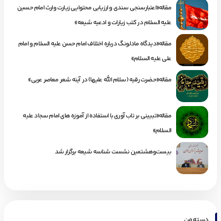
مقاله«اعتبارسنجی سندی و ارزیابی محتوایی زیارت وارث امام حسین
علیه السلام در کتب زیارات و ادعیه شیعه»
مقاله«دیدگاه مادلونگ درباره اختلاف امام حسن علیه السلام و امام
علی علیه السلام»
مقاله«حضرت رقیه (سلام الله علیها) در آینه شعر معاصر عربی»
مقاله«تبیینی بر تاب آوری با استفاده از آموزه های امام سجاد علیه
السلام»
بیست‌وهشتمین نشست شناسه شیعه برگزار شد
دسته من