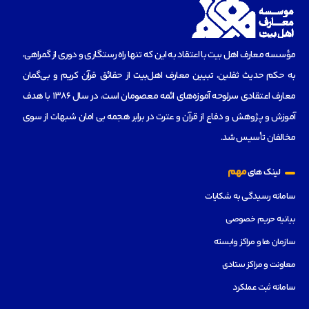
مؤسسه‌ معارف اهل بیت با اعتقاد به این که تنها راه رستگاری و دوری از گمراهی،
به حکم حدیث ثقلین، تبیین معارف اهل‌بیت از حقائق قرآن کریم و بی‌گمان
معارف اعتقادی سرلوحه آموزه‌های ائمه معصومان است، در سال 1386 با هدف
آموزش و پژوهش و دفاع از قرآن و عترت در برابر هجمه بی امان شبهات از سوی
مخالفان تأسیس شد.
مهم
لینک های
سامانه رسیدگی به شکایات
بیانیه حریم خصوصی
سازمان ها و مراکز وابسته
معاونت و مراکز ستادی
سامانه ثبت عملکرد