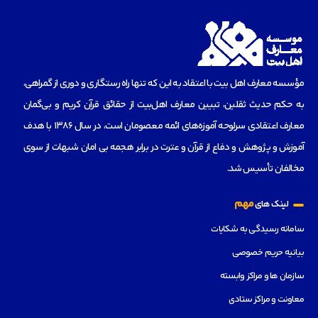
مؤسسه‌ معارف اهل بیت با اعتقاد به این که تنها راه رستگاری و دوری از گمراهی،
به حکم حدیث ثقلین، تبیین معارف اهل‌بیت از حقائق قرآن کریم و بی‌گمان
معارف اعتقادی سرلوحه آموزه‌های ائمه معصومان است، در سال 1386 با هدف
آموزش و پژوهش و دفاع از قرآن و عترت در برابر هجمه بی امان شبهات از سوی
مخالفان تأسیس شد.
مهم
لینک های
سامانه رسیدگی به شکایات
بیانیه حریم خصوصی
سازمان ها و مراکز وابسته
معاونت و مراکز ستادی