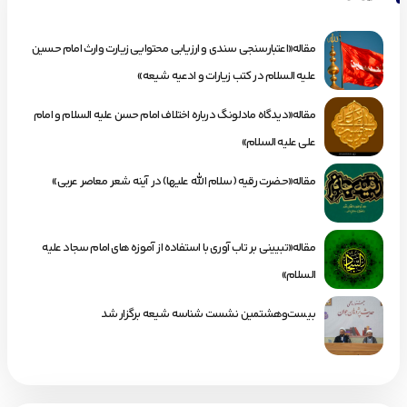
مقاله«اعتبارسنجی سندی و ارزیابی محتوایی زیارت وارث امام حسین
علیه السلام در کتب زیارات و ادعیه شیعه»
مقاله«دیدگاه مادلونگ درباره اختلاف امام حسن علیه السلام و امام
علی علیه السلام»
مقاله«حضرت رقیه (سلام الله علیها) در آینه شعر معاصر عربی»
مقاله«تبیینی بر تاب آوری با استفاده از آموزه های امام سجاد علیه
السلام»
بیست‌وهشتمین نشست شناسه شیعه برگزار شد