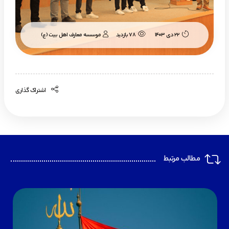
موسسه معارف اهل بیت (ع)
22 دی 1403
78 بازدید
اشتراک گذاری
مطالب مرتبط