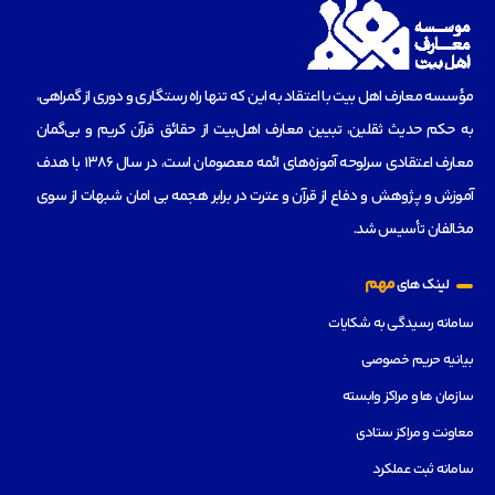
مؤسسه‌ معارف اهل بیت با اعتقاد به این که تنها راه رستگاری و دوری از گمراهی،
به حکم حدیث ثقلین، تبیین معارف اهل‌بیت از حقائق قرآن کریم و بی‌گمان
معارف اعتقادی سرلوحه آموزه‌های ائمه معصومان است، در سال 1386 با هدف
آموزش و پژوهش و دفاع از قرآن و عترت در برابر هجمه بی امان شبهات از سوی
مخالفان تأسیس شد.
مهم
لینک های
سامانه رسیدگی به شکایات
بیانیه حریم خصوصی
سازمان ها و مراکز وابسته
معاونت و مراکز ستادی
سامانه ثبت عملکرد