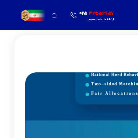
025
33553657
ارتباط با روابط عمومی