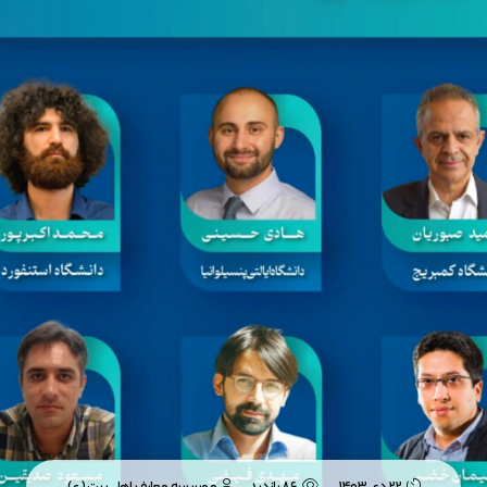
22 دی 1403
86 بازدید
موسسه معارف اهل بیت (ع)