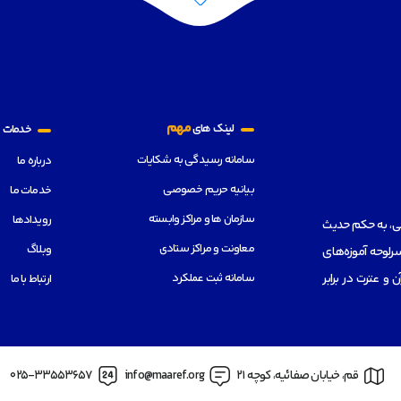
م
مهم
لینک های
خدمات
سامانه رسیدگی به شکایات
درباره ما
بیانیه حریم خصوصی
خدمات ما
سازمان ها و مراکز وابسته
رویدادها
هی، به حکم حدیث
معاونت و مراکز ستادی
وبلاگ
رلوحه آموزه‌های
سامانه ثبت عملکرد
از قرآن و عترت در برابر
ارتباط با ما
قم، خیابان صفائیه، کوچه 21
info@maaref.org
025-33553657