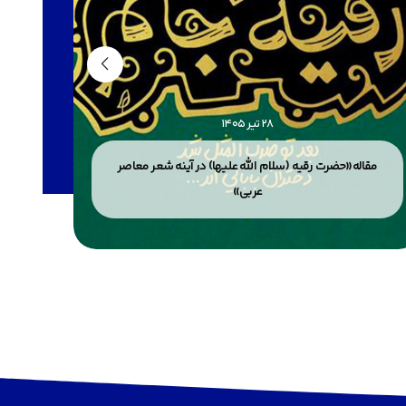
28 تیر 1405
مقاله«حضرت رقیه (سلام الله علیها) در آینه شعر معاصر
مقاله«
عربی»