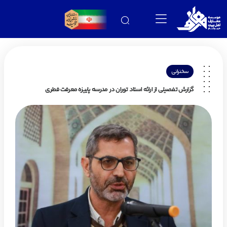
سخنرانی
گزارش تفصیلی از ارائه استاد توران در مدرسه پاییزه معرفت فطری