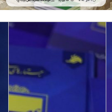
9 آذر 1403
116 بازدید
موسسه معارف اهل بیت (ع)