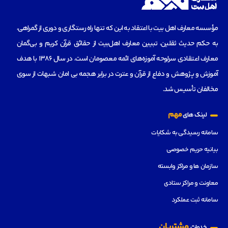
مؤسسه‌ معارف اهل بیت با اعتقاد به این که تنها راه رستگاری و دوری از گمراهی،
به حکم حدیث ثقلین، تبیین معارف اهل‌بیت از حقائق قرآن کریم و بی‌گمان
معارف اعتقادی سرلوحه آموزه‌های ائمه معصومان است، در سال 1386 با هدف
آموزش و پژوهش و دفاع از قرآن و عترت در برابر هجمه بی امان شبهات از سوی
مخالفان تأسیس شد.
مهم
لینک های
سامانه رسیدگی به شکایات
بیانیه حریم خصوصی
سازمان ها و مراکز وابسته
معاونت و مراکز ستادی
سامانه ثبت عملکرد
مشتریان
خدمات