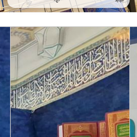
بازدید
(ع)