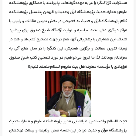
مسئولیت کلّ کنگره را نیز به عهده گرفته‌اند، پذیرفتند با همکاری پژوهشکده
علوم و معارف حدیث پژوهشگاه قرآن و حدیث و افزودن پتانسیل پژوهشکده
کلام پژوهشگاه قرآن و حدیث به خصوص در بخش تدوین مقالات، و رایزنی با
مراکز دیگری مثل عتبه عباسیه و تولیت آرامگاه شیخ صدوق برای پیشبرد
اهداف این همایش با پشتیبانی آنها، هم در جهت تصحیح کتاب‌ها و هم در
زمینه تدوین مقالات و برگزاری همایش، این کنگره را در سال های آتی به
سرانجام برسانند. لذا ما امروز می‌خواهیم در مورد تصحیح کتب شیخ صدوق
قراردادی با مؤسسه معارف اهل بیت علیهم السلام منعقد کنیم.»
حجت الاسلام والمسلمین طباطبایی مدیر پژوهشکده علوم و معارف حدیث
پژوهشگاه قرآن و حدیث نیز در این جلسه ضمن وظیفه و رسالت نهادهای