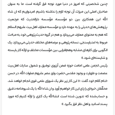
چنین شخصیتی که امروز در دنیا مورد توجه قرار گرفته است، ما به عنوان
صاحبان اصلی این میراث، آن توجه لازم را نداشته باشیم. امیدواریم که ان شاء
الله این همکاری بین دو مؤسسه، مؤسسه دارالحدیث که مرجعیت
پژوهش‌های حدیثی را به عهده دارد و مؤسسه معارف اهل‌بیت علیهم السلام
که هم به محتوای معارف می‌پردازد و هم در گروه حدیث‌پژوهی خود به مباحث
مربوط به اعتبارسنجی، نسخه‌پژوهی و عرصه‌های مختلف حدیثی می‌پردازد، یک
الگویی برای کارهای مشابه وهم‌افزایی بین مؤسسات مختلف و ارائه کار بایسته
و شایسته‌ای شود. »
رئیس انجمن علمی امامت حوزه ضمن آرزوی توفیق و شمول عنایات اهل‌بیت
عصمت و طهارت و وجود مقدس حضرت ولیّ عصر علیهم صلوات الله، در حسن
ختام کلام خود گفت : « این کار زیر نظر یک شورای علمی قوی انجام خواهد شد،
محقّقان خبره‌ای را پای این کار خواهیم آورد و ان شاء الله با یک شیوه‌نامه دقیق
و حساب‌شده که تدوین شده است، انشاالله یک کاری را ارائه کنیم که مورد
پسند اساتید و اهل نظر قرار بگیرد. »