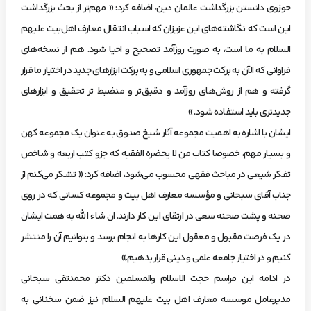
حوزوی دانستن بزرگداشت عالمان دین، اضافه کرد: « مهم‌تر از بحث بزرگداشت
این است که نگاشته‌های این عزیزان که اسباب انتقال معارف اهل‌بیت علیهم
السلام به ما است، به صورت روزآمد تصحیح و احیا شود. هم از نسخه‌های
فراوانی که الآن به برکت جمهوری اسلامی و به برکت ابزارهای جدید در اختیار ما قرار
گرفته و هم از روش‌های روزآمد و دقیق‌تر و منضبط ‌تر تحقیق و ابزارهای
جدیدتری باید استفاده شود. »
ایشان با اشاره به اهمیت مجموعه آثار شیخ صدوق به عنوان یک مجموعه کهن
و بسیار مهم، خصوصا کتاب من لا یحضره الفقیه که جزو کتب اربعه و شاخص
تفکر شیعی در مباحث فقهی محسوب می‌شود، اضافه کرد: « تشکر می‌کنم از
جناب آقای سبحانی و مؤسسه معارف اهل بیت و مجموعه کسانی که در روی
صحنه و پشت صحنه سعی در ارتقای این کار دارند. ان شاء الله به همت ایشان
در یک فرصت مقبول و معقول این کارها به انجام برسد و بتوانیم آن را منتشر
کنیم و در اختیار جامعه علمی و دینی قرار بدهیم.»
در ادامه این مراسم حجت الاسلام والمسلمین دکتر محمدتقی سبحانی
مدیرعامل موسسه معارف اهل بیت علیهم السلام نیز ضمن سخنانی به