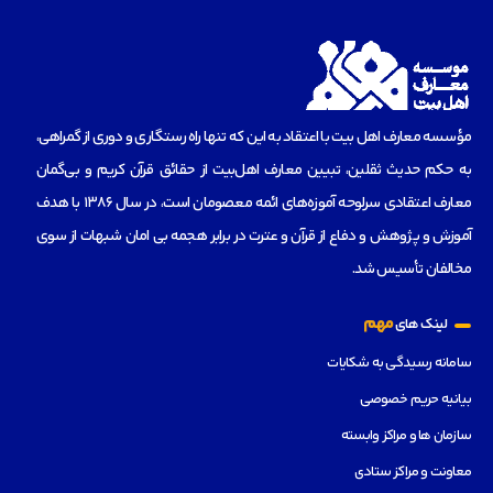
مؤسسه‌ معارف اهل بیت با اعتقاد به این که تنها راه رستگاری و دوری از گمراهی،
به حکم حدیث ثقلین، تبیین معارف اهل‌بیت از حقائق قرآن کریم و بی‌گمان
معارف اعتقادی سرلوحه آموزه‌های ائمه معصومان است، در سال 1386 با هدف
آموزش و پژوهش و دفاع از قرآن و عترت در برابر هجمه بی امان شبهات از سوی
مخالفان تأسیس شد.
مهم
لینک های
سامانه رسیدگی به شکایات
بیانیه حریم خصوصی
سازمان ها و مراکز وابسته
معاونت و مراکز ستادی