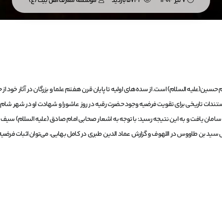
7 تیر 1404
5742 بازدید
موسسه معارف اهل بیت (ع)
سین(علیه السلام) است. از سده‌های اولیه تا پایان قرن هفتم علما و بزرگان در آثار خود از
مستندات تاریخی برای تقویت فرضیه وجود حضرت رقیه در روز عاشورا و شهادت او در شهر شام 
مان یافت و به این نتیجه رسید: با توجه به اشعار صحابی امام صادق (علیه السلام) سیف ب
ید بن طاووس در اللهوف و گزارش عماد الدین طبری در کامل بهایی، می‌توان اثبات فرضیه وج