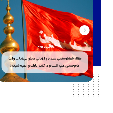
12 مرداد 1405
 إلا
مقاله«اعتبارسنجی سندی و ارزیابی محتوایی زیارت وارث
امام حسین علیه السلام در کتب زیارات و ادعیه شیعه»