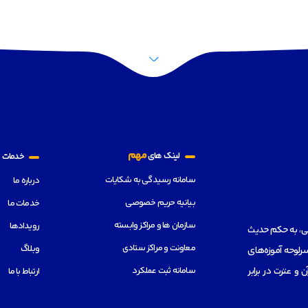
م
مهم
لینک های
خدمات
سامانه رسیدگی به شکایات
درباره ما
بیانیه حریم خصوصی
خدمات ما
سازمان ها و مراکز وابسته
رویدادها
هی، به حکم حدیث
معاونت و مراکز ستادی
وبلاگ
رلوحه آموزه‌های
سامانه ثبت عملکرد
از قرآن و عترت در برابر
ارتباط با ما