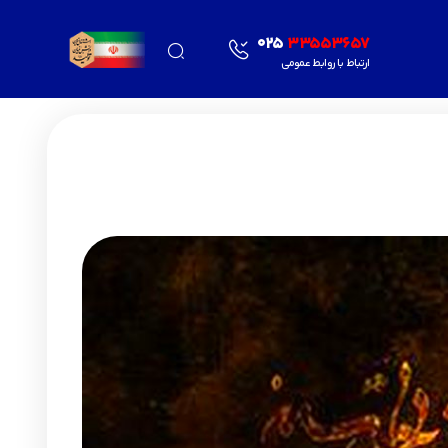
025
33553657
ارتباط با روابط عمومی