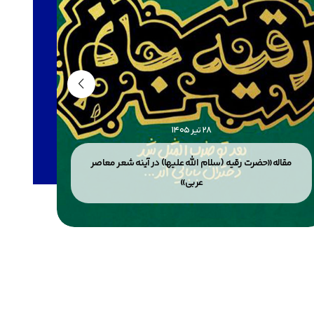
28 تیر 1405
مقاله«حضرت رقیه (سلام الله علیها) در آینه شعر معاصر
مقاله«
عربی»