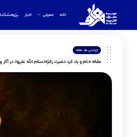
خانه
معرفی
اخبار
پژوهشکده
,
خواندنی ها
مقاله
مقاله «نام و یاد کرد حضرت رقیّه(سلام الله علیها) در آثار 