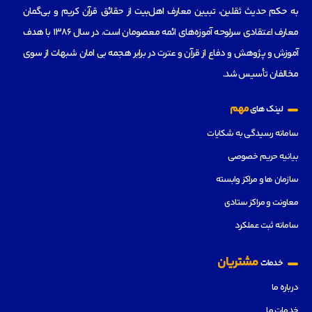
به حکم حدیث ثقلین، تبیین معارف اهل‌بیت از حقائق قرآن کریم و بی‌گمان
معارف اعتقادی سرلوحه آموزه‌های ائمه معصومان است، در سال 1386 با هدف
آموزش و پژوهش و دفاع از قرآن و عترت در برابر هجمه بی امان شبهات از سوی
مخالفان تأسیس شد.
مهم
لینک های
سامانه رسیدگی به شکایات
بیانیه حریم خصوصی
سازمان ها و مراکز وابسته
معاونت و مراکز ستادی
سامانه ثبت عملکرد
مشتریان
خدمات
درباره ما
خدمات ما