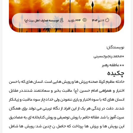
موسسه معارف اهل بیت (ع)
8 تیر 1404
324 بازدید
نویسندگان:
*محمد رنجبرحسینی
**عاطفه رهبر
چکیده
حادثه عظیم کربلا، صحنه ریزش ها و رویش هایی است . انسان های که با حسن
اختیار و همراهی امام حسین (ع) عاقبت بخیر و سعادتمند شدند.در مقابل
انسان های که با سوء اختیار و یاری ننمودن ولی خدا دچار سوء عاقبت و زیانکار
شدند. دقت در زندگی هر یک از این افراد از نگاه تربیتی می تواند برای همگان
عبرت آموز با شد. مقاله حاضر با روش توصیفی و روش کتابخانه ای به مصادیق
این رویش ها و ریزش ها پرداخت که حاصل ن چنین شد: رویش ها شامل