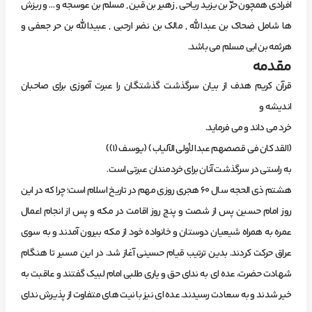
افرادی همچون حرّ بن یزید ریاحی , زهیر بن قین , مسلم بن عوسجه و … و ریزش
ها شامل ضحاک بن عبدالله , مالک بن نضر ارحبی , عبیدالله بن حر جعفی و
هرثمه بن ابی مسلم می باشد.
مقدمه
قرآن کریم هدف از بیان سرگذشت گذشتگان را عبرت آموزی برای صاحبان
اندیشه و
خرد می داند و می فرماید.
(القد كان في قصصهم عبدا لأولى الآلياب ) (يوسف (1))
به راستی در سرگذشت آنان برای خردمندان عبرتی است.
هشتم ذی الحجه سال ۶۰ هجری روزی مهم در تاریخ اسلام است؛ چرا که در این
روز امام حسین پس از شصت و پنج روز اقامت در مکه و پس از انجام اعمال
عمره به همراه شیعیان دوستان و خانواده خود از مکه بیرون آمدند و به سوی
عراق حرکت کردند. بدین ترتیب قیام حسینی آغاز شد. در این مسیر تا هنگام
شهادت حضرت، عده ای به ندای حق و یاری طلبی امام لبیک گفتند و عاقبت به
خیر شدند و به سعادت رسیدند. عده ای نیز با نیت های متفاوت از پذیرش ندای