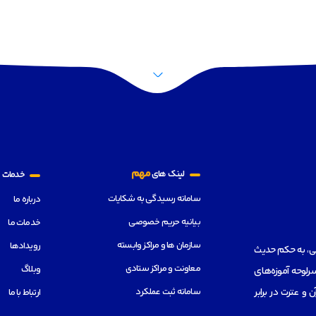
م
مهم
لینک های
خدمات
سامانه رسیدگی به شکایات
درباره ما
بیانیه حریم خصوصی
خدمات ما
سازمان ها و مراکز وابسته
رویدادها
هی، به حکم حدیث
معاونت و مراکز ستادی
وبلاگ
رلوحه آموزه‌های
سامانه ثبت عملکرد
از قرآن و عترت در برابر
ارتباط با ما