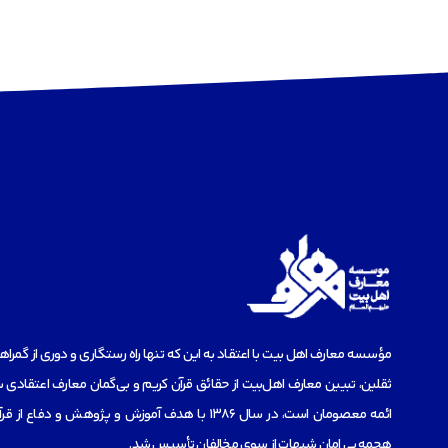
مؤسسه‌ معارف اهل بیت با اعتقاد به این که تنها راه رستگاری و دوری از گمرا
ثقلین، تبیین معارف اهل‌بیت از حقائق قرآن کریم و بی‌گمان معارف اعتقادی س
ائمه معصومان است، در سال 1386 با هدف آموزش و پژوهش و دفاع 
هجمه بی امان شبهات از سوی مخالفان تأسیس شد.