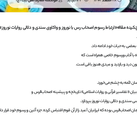
28 اسفند 1402
144 بازدید
موسسه معارف اهل بیت (ع)
کیده مقاله«ارتباط رسوم اصحاب رس با نوروز و واکاوی سندی و دلالی روایات نوروز»
بعضی به حیات خود ادامه داد.
 با آداب‌ورسوم خاصی همراه است که
چون دید و بازدید و عیدی هنوز باقی است.
سان ائمه:به چشم می‌خورد.
یان «تفاسیر قرآنی و روایات اسلامی» تاریخچه و پیشینه اصحاب‌الرس و
 سندی و دلالی روایات نوروز بپردازد.
صحاب‌الرس بوده که ایرانیان | عید را از آن قوم اقتباس کرده. جزء آتین و رسوم خود قرار داده