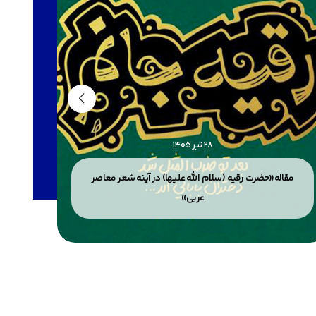
28 تیر 1405
مقاله«حضرت رقیه (سلام الله علیها) در آینه شعر معاصر
مقاله«
عربی»