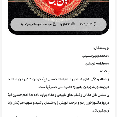
موسسه معارف اهل بیت (ع)
22 تیر 1403
124 بازدید
نویسندگان:
*محمد رنجبرحسینی
**فاطمه فرحزادی
چکیده:
از جمله ویژگی های شاخص قیام امام حسین (ع)، خونین شدن این قیام با
خون مطهر شهیدان، به ویژه حضرت علی اصغر (ع) است.
بر اساس نقل مقاتل و کتاب های تاریخی و مفاد زیارت نامه ها، امام حسین (ع)
در روز عاشورا خون زخم و جراحت خویش را به آسمان پاشید و صورت مبارکش را با
آن رنگین کرد.