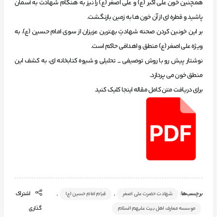
همچنین خون علی اکبر (ع) و علی اصغر (ع) را نیز به هنگام شهادت به آسمان
پاشید و قطره ای از آن خون ها به زمین بازنگشت.
بر این خونین کردن صحنه شهادتِ بهترین عزیزان از سوی امام حسین (ع)، به
ویژه علی اصغر (ع) منطق و اهدافی حاکم است.
نوشتار پیش رو با روش توصیفی _ تحلیلی و شیوه کتابخانه ای، به کشف این
منطق خون می پردازد.
برای دریافت متن کامل مقاله اینجا کلیک کنید
برچسب‌ها:
,
,
اشتراک
شهادت حضرت علی اصغر
قیام امام حسین (ع)
گذاری
موسسه معارف اهل بیت علیهم السلام