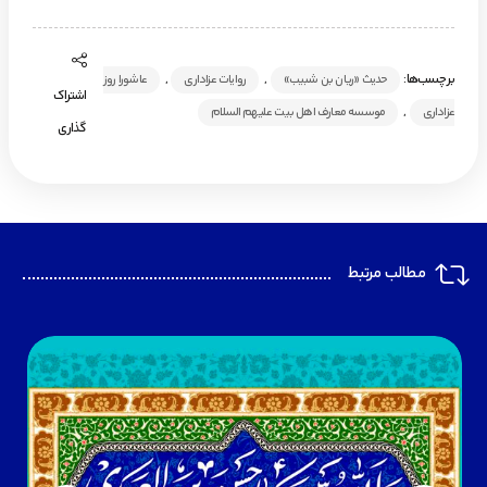
برچسب‌ها:
,
,
حدیث «ریان بن شبیب»
روایات عزاداری
عاشورا روز
اشتراک
,
عزاداری
موسسه معارف اهل بیت علیهم السلام
گذاری
مطالب مرتبط