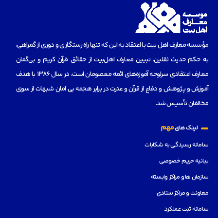
مؤسسه‌ معارف اهل بیت با اعتقاد به این که تنها راه رستگاری و دوری از گمراهی،
به حکم حدیث ثقلین، تبیین معارف اهل‌بیت از حقائق قرآن کریم و بی‌گمان
معارف اعتقادی سرلوحه آموزه‌های ائمه معصومان است، در سال 1386 با هدف
آموزش و پژوهش و دفاع از قرآن و عترت در برابر هجمه بی امان شبهات از سوی
مخالفان تأسیس شد.
مهم
لینک های
سامانه رسیدگی به شکایات
بیانیه حریم خصوصی
سازمان ها و مراکز وابسته
معاونت و مراکز ستادی
سامانه ثبت عملکرد