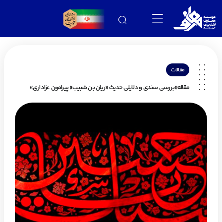
مقالات
مقاله«بررسی سندی و دلایلی حدیث «ریان بن شبیب» پیرامون عزاداری»