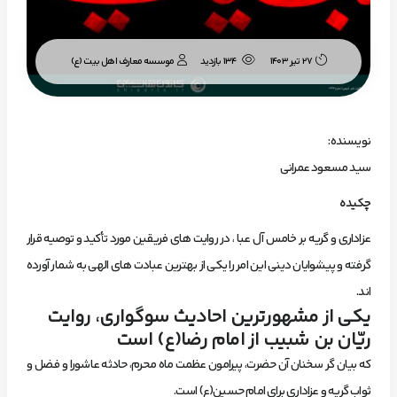
موسسه معارف اهل بیت (ع)
27 تیر 1403
134 بازدید
نویسنده:
سید مسعود عمرانی
چکیده
عزاداری و گریه بر خامس آل عبا ، در روایت های فریقین مورد تأکید و توصیه قرار
گرفته و پیشوایان دینی این امر را یکی از بهترین عبادت های الهی به شمار آورده
اند.
یکی از مشهورترین احادیث سوگواری، روایت
ریّان بن شبیب از امام رضا(ع) است
که بیان گر سخنان آن حضرت، پیرامون عظمت ماه محرم، حادثه عاشورا و فضل و
ثوابِ گریه و عزاداری برای امام حسین(ع) است.