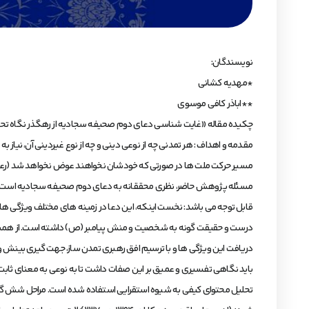
نویسندگان:
*مهدیه کشانی
**اباذر کافی موسوی
چکیده مقاله «غایت شناسی دعای دوم صحیفه سجادیه از رهگذر نگاه تحلی
مقدمه و اهداف : هر تمدنی چه از نوعی دینی و چه از نوع غیردینی آن، نیاز ب
مسیر حرکت ملت ها در صورتی که خودشان نخواهند عوض نخواهد شد (رعد، 11)؛ اما چه بسیار امت ها و ملت هایی که خواهان تغییر مسیر تاریخی خود بوده اند، ولی از داشتن رهبری شایسته بی نصیب ماند
مسئله پژوهش حاضر، نظری محققانه به دعای دوم صحیفه سجادیه است تا با د
قابل توجه می باشد: نخست اینکه، این دعا در زمینه های مختلف ویژگی ه
درست و حقیقت گونه به شخصیت و منش پیامبر (ص) داشته است. از همین ج
دریافت این ویژگی ها و با ترسیم افق رهبری تمدن ساز، جهت گیری بینش و م
باید نگاهی تفسیری و عمیق بر این صفات داشت تا به نوعی به معنای ثاب