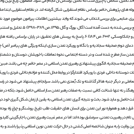
کاران، 1394، ص237)؛ 2. تعیین واحد تحلیل: واحد تحلیل، شخص یا چیزی است که تحلیل براساس آن انجام می شود. 
-204)؛ 3. ایجاد نظام مقوله بندی: مقوله های پژوهش حاضر براساس نظام استقرایی شکل گرفته اند. در نظام است
ند: در این نوع نمونه گیری، منابعی برای بررسی انتخاب می شوند که واجد بیشترین اطلاعات، پیرامون موض
مشخص کرد؛ زیرا انتخاب هر کدام به کفایت اط
نگاهی عمیق بررسی می کند تا دلالت های ضمنی آن را استنباط کند (جنسن و جانکاوسکی، 2002، ص 184)؛
عای دوم صحیفه سجادیه و با نگاه و رویکرد تمدن سازی، اینکه ویژگی های پیامبر (ص)
تمدن ساز مطرح شده است و در دسته اجتماعی، نحوه تعاملات با خویشان، دوستان و دشمنا
صحیفه سجادیه، الگوی پیشنهادی رهبری تمدن اسلامی در عصر حاضر چه می باشد، مبین آن
ت دوستانه داخلی، فردی با رویکرد اقتدارگرا در روابط مخل کننده و مزاحم داخلی، فردی با روی
تعاملی بر دیگر جنبه ها اثر گذاشته و تک بُعدی نمی باشد. سرانجام، پیشنهاد می شود در 
 رهگذر نه تنها شناخت کافی نسبت به صفات رهبر تمدن ساز اسلامی حاصل شود، بلکه در مقا
ت حاصل و عاید شود. بحث و نتیجه گیری: تمدن اسلامی به یقین از زمان شکل گیری خود در فر
قرار دهد و همواره نور این تمدن برای انسان های حقیقت طلب تاریخ، روشنگر و چراغ راه ب
 تام در رهبریت تمدنی، سرمشق بوده اند؛ اما در عصر غیبت رهبری تمدن با جایگزینی کلیدواژه 
این ولایت را به عنوان شاخصه اصلی کشتی در حال حرکت تمدن نوین اسلامی پذیرا باشند و به وا