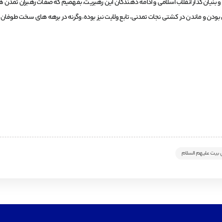
 بنیان گذار انقلاب اسلامی و ادامه دهندگان این رهبریت، بفهمیم که صفات رهبران تمدن هزا
رای بودن و ماندن در کشتی نجات تمدنی، تابع ولایت نیز بوده، وگرنه در برهه های سخت طوف
بیت علیهم السلام