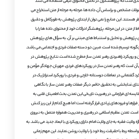
مضمون، رایج ترین واحدی است که پژوهشگران در تحلیل محتوای کیفی استفاده می کنند
قرایی، ابتدا مقولات مشخص و براساس آن، داده ها، مرحله به مرحله از متن استخراج می
وع مورد نظر هستند. این منابع را نمی توان از ابتدای پژوهش به طورکامل و دقیق
لاعاتی بستگی دارد که از منابع بررسی شده به دست آمده است (گال، بورگ و گال، 1395، ص 389-398)؛ 5. تحلیل و استنباط از متن: در این مرحله، پژوهشگر ادراکات خود از محتوای داده ها را با
 6. پاسخ به پرسش های تحقیق: در پایان، براساس یافته های پژوهش و تحلیل و استنباط های مبتنی بر آن، به سؤال های پژوهش
 چگونه ترسیم شده است، مبین دو دسته صفات فردی و اجتماعی می باشد.
ن و رویکرد راهبردی رهبر تمدن ساز مطرح شده است. نتایج پژوهش در
 است که رهبر تمدن ساز در رویکردهای فردی، مهربان، جهادگر، مؤمن و
کرد گفتمانی در تعاملات دوستانه خارجی و فردی با رویکرد استراتژیک در
راستای غنابخشی به تحقیق حاضر، دیگر صفات رهبر تمدن ساز با نگاهی
یسه ای فرازمانی در رهبریت تاریخی این تمدن، بحث اطمینان قلبی به
ازها و فرودهای زیادی قرار گرفته است؛ اما هیچ کدام از این ریز کنش
وده است. تمدن عظیم اسلامی در رهبری و مدیریت همواره متصل به نیروی
ولایت فقیه به جای ولایت امام، دارای رویکردی با ابعاد جدید می باشد. به
سطه ربط با حقیقت، ربط خود را با ولایت روشن نمایند. این مهم زمانی