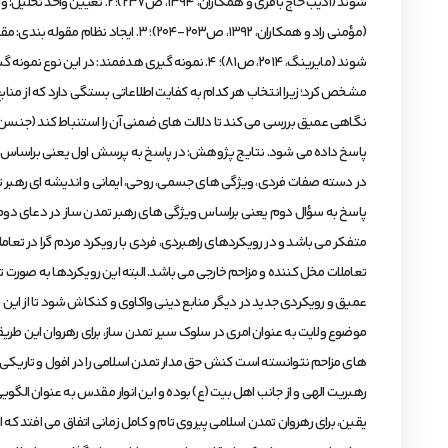
شوند (ادیب حاج باقری و هم
(مؤمنی راد و همکاران، 1392، ص203
شوند (مایرینگ، 2014، ص81)؛ 4. نمونه گیری هدفم
پاسخ داده می شود. نتایج پژوهش: در پاسخ به پرسش اول یعنی براساس د
در دسته صفات فردی، ویژگی های جسمی، روحی، ایمانی و اندیشه ای رهبر 
پاسخ به سؤال دوم یعنی براساس ویژگی های رهبر تمدن ساز در دعای دوم 
متفکر می باشد و در رویکردهای راهبردی، فردی با رویکرد مردم گرا در تعاملا
تعاملات مخل کننده و مزاحم خارجی می باشد. البته این رویکردها به صورت 
عمیق و رویکردی جدید در دیگر منابع دینی واکاوی و کنکاش شود تا از این
موضوع ولایت به عنوان امری در سلوک سیر تمدن ساز، برای رهروان این طریق
های مزاحم نتوانسته است کنش حق مدار تمدن اسلامی را در افول و تاریکی 
رهبریت الهی و از جانب اهل بیت (ع) بوده و این انوار مقدس به عنوان الگویی
یقین، برای رهروان تمدن اسلامی پیروی تام و کامل زمانی اتفاق می افتد که 