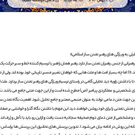
4 بهمن 1404
115 بازدید
ادمین موسسه معارف
لی به ویژگی های رهبر تمدن ساز اسلامی»
ه رهبرانی از جنس رهبران تمدن ساز دارد. رهبر همان راهبر یا ترسیم کننده خط و سیر حرکت یک
ه اند.
اشتن زاویه دید تحلیلی گامی در راستای ترسیم ویژگی های رهبر تمدن ساز بردارد. علت ان
ای شخصیتی و عملکردی پیامبر (ص) مطرح شده است و از این جهت متنی جامع می باشد. نک
هت متن دعا می تواند به عنوان منبعی معتبر و جامع تحلیل شود. اهمیت نگاه تمدن ساز
نش تمدنی را برای خود روشن خواهند دید. این مهم با داشتن نگاه گذرا و خوانشی بر صفات پی
ت و مشخصی از متن دعای دوم صحیفه سجادیه دست یافت و ازاین رو، باید با تأمل و ژرف ا
تحلیل محتوای کیفی به شیوه استقرایی استفاده شده است. مراحل شش گانه این روش در ادامه بی