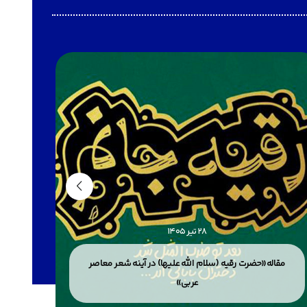
28 تیر 1405
مقاله«حضرت رقیه (سلام الله علیها) در آینه شعر معاصر
مقاله«
عربی»