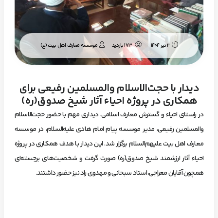
موسسه معارف اهل بیت (ع)
2 تیر 1404
173 بازدید
دیدار با حجت‌الاسلام والمسلمین رفیعی برای
همکاری در پروژه احیاء آثار شیخ صدوق(ره)
در راستای احیاء و گسترش معارف اسلامی، دیداری مهم با حضور حجت‌الاسلام
والمسلمین رفیعی، مدیر موسسه پیام امام هادی علیه‌السلام، در موسسه
معارف اهل بیت علیهم‌السلام برگزار شد. این دیدار با هدف همکاری در پروژه
احیاء آثار ارزشمند شیخ صدوق(ره) صورت گرفت و شخصیت‌های برجسته‌ای
همچون آقایان معراجی، استاد سبحانی و مهدوی راد نیز حضور داشتند.