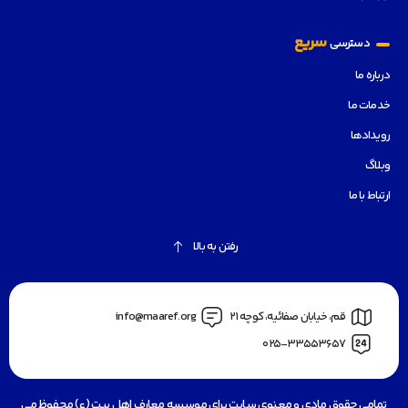
سریع
دسترسی
درباره ما
خدمات ما
رویدادها
وبلاگ
ارتباط با ما
رفتن به بالا
قم، خیابان صفائیه، کوچه 21
info@maaref.org
025-33553657
تمامی حقوق مادی و معنوی سایت برای موسسه معارف اهل بیت (ع) محفوظ می