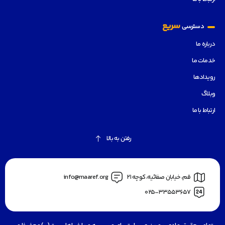
سریع
دسترسی
درباره ما
خدمات ما
رویدادها
وبلاگ
ارتباط با ما
رفتن به بالا
قم، خیابان صفائیه، کوچه 21
info@maaref.org
025-33553657