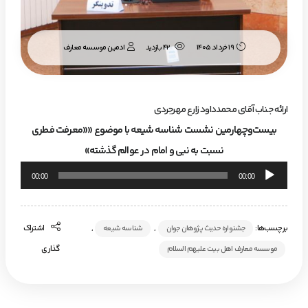
ادمین موسسه معارف
19 خرداد 1405
42 بازدید
ارائه جناب آقای محمدداود زارع مهرجردی
بیست‌وچهارمین نشست شناسه شیعه با موضوع ««معرفت فطری
نسبت به نبی و امام در عوالم گذشته»
پخش‌کننده
00:00
00:00
صوت
برچسب‌ها:
,
,
اشتراک
جشنواره حدیث پژوهان جوان
شناسه شیعه
گذاری
موسسه معارف اهل بیت علیهم السلام