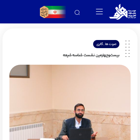
,
صوت ها
گالری
بیست‌وچهارمین نشست شناسه شیعه