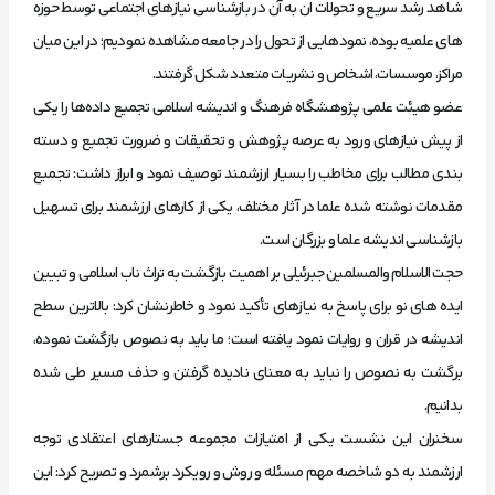
شاهد رشد سریع و تحولات ان به آن در بازشناسی نیازهای اجتماعی توسط حوزه
های علمیه بوده، نمودهایی از تحول را در جامعه مشاهده نمودیم؛ در این میان
مراکز، موسسات، اشخاص و نشریات متعدد شکل گرفتند.
عضو هیئت‌ علمی پژوهشگاه فرهنگ و اندیشه اسلامی تجمیع داده‌ها را یکی
از پیش نیازهای ورود به عرصه پژوهش و تحقیقات و ضرورت تجمیع و دسته
بندی مطالب برای مخاطب را بسیار ارزشمند توصیف نمود و ابراز داشت: تجمیع
مقدمات نوشته شده علما در آثار مختلف، یکی از کارهای ارزشمند برای تسهیل
بازشناسی اندیشه علما و بزرگان است.
حجت الاسلام والمسلمین جبرئیلی بر اهمیت بازگشت به تراث ناب اسلامی و تبیین
ایده های نو برای پاسخ به نیازهای تأکید نمود و خاطرنشان کرد: بالاترین سطح
اندیشه در قران و روایات نمود یافته است؛ ما باید به نصوص بازگشت نموده،
برگشت به نصوص را نباید به معنای نادیده گرفتن و حذف مسیر طی شده
بدانیم.
سخنران این نشست یکی از امتیازات مجموعه جستارهای اعتقادی توجه
ارزشمند به دو شاخصه مهم مسئله و روش و رویکرد برشمرد و تصریح کرد: این