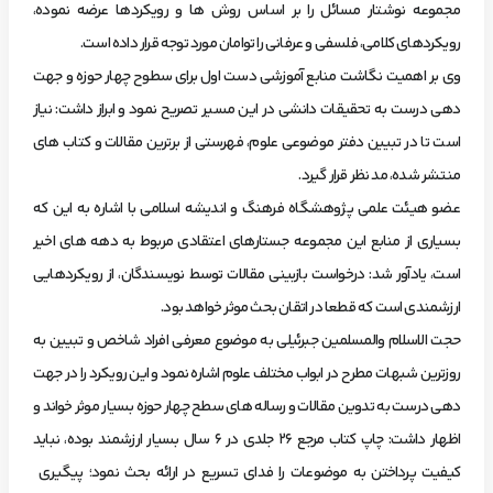
مجموعه نوشتار مسائل را بر اساس روش ها و رویکردها عرضه نموده،
رویکردهای کلامی، فلسفی و عرفانی را توامان مورد توجه قرار داده است.
وی بر اهمیت نگاشت منابع آموزشی دست اول برای سطوح چهار حوزه و جهت
دهی درست به تحقیقات دانشی در این مسیر تصریح نمود و ابراز داشت: نیاز
است تا در تبیین دفتر موضوعی علوم، فهرستی از برترین مقالات و کتاب های
منتشر شده، مد نظر قرار گیرد.
عضو هیئت‌ علمی پژوهشگاه فرهنگ و اندیشه اسلامی با اشاره به این که
بسیاری از منابع این مجموعه جستارهای اعتقادی مربوط به دهه های اخیر
است، یادآور شد: درخواست بازبینی مقالات توسط نویسندگان، از رویکردهایی
ارزشمندی است که قطعا در اتقان بحث موثر خواهد بود.
حجت الاسلام والمسلمین جبرئیلی به موضوع معرفی افراد شاخص و تبیین به
روزترین شبهات مطرح در ابواب مختلف علوم اشاره نمود و این رویکرد را در جهت
دهی درست به تدوین مقالات و رساله های سطح چهار حوزه بسیار موثر خواند و
اظهار داشت: چاپ کتاب مرجع 26 جلدی در 6 سال بسیار ارزشمند بوده، نباید
کیفیت پرداختن به موضوعات را فدای تسریع در ارائه بحث نمود؛ پیگیری