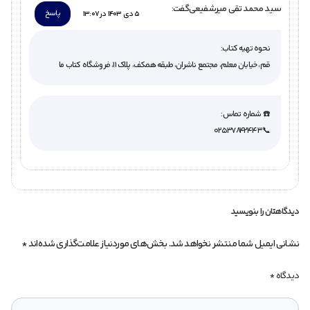
سید محمد تقی میرشفیعی
گفت:
پاسخ
5 دی 1403 در 13:07
نحوه تهیه کتاب:
قم، خیابان معلم، مجتمع ناشران، طبقه همکف، پلاک ١١، فروشگاه کتاب ما
☎️ شماره تماس:
📞02537842443
دیدگاهتان را بنویسید
نشانی ایمیل شما منتشر نخواهد شد.
بخش‌های موردنیاز علامت‌گذاری شده‌اند
*
دیدگاه
*