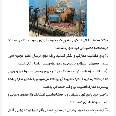
استاد محمد بیابانی اسکویی شارح کتاب ابواب الهدی و مولف عناوین متعدد
در مصاحبه مطبوعاتی خود اظهار داشتند:
⚪️جای عقلانیت معارفی و تفکر اساتید بزرگ حوزه خراسان نظیر مرحوم میرزا
مهدی اصفهانی، میرزا جواد تهرانی و … در حوزه رسمی خراسان خالی است.
⚪️به طلاب حوزه علمیه توصیه میکنم در کنار دروس رسمی فقه و اصول حوزوی
که در نظام رسمی به اندازه کافی به آن پرداخته می‌شود و به همان اندازه و بلکه
بیشتر به معارف اهلبیت نیز وقت اختصاص بدهند.
⚪️طلبه باید با رویکرد تحقیقی، و نه صرفا تعلیمی، اعتقادات را از معارف وحیانی و
نه به صورت تقلیدی کسب کند.
⚪️ از منابع کسب معارف وحیانی در سطوح ابتدایی آثار میرزا جواد تهرانی و آقای