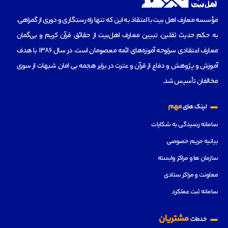
مؤسسه‌ معارف اهل بیت با اعتقاد به این که تنها راه رستگاری و دوری از گمراهی،
به حکم حدیث ثقلین، تبیین معارف اهل‌بیت از حقائق قرآن کریم و بی‌گمان
معارف اعتقادی سرلوحه آموزه‌های ائمه معصومان است، در سال 1386 با هدف
آموزش و پژوهش و دفاع از قرآن و عترت در برابر هجمه بی امان شبهات از سوی
مخالفان تأسیس شد.
مهم
لینک های
سامانه رسیدگی به شکایات
بیانیه حریم خصوصی
سازمان ها و مراکز وابسته
معاونت و مراکز ستادی
سامانه ثبت عملکرد
مشتریان
خدمات