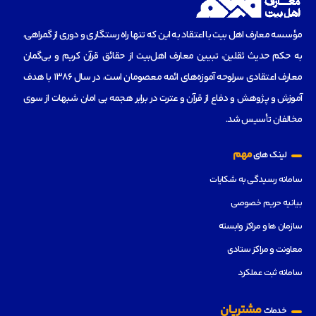
مؤسسه‌ معارف اهل بیت با اعتقاد به این که تنها راه رستگاری و دوری از گمراهی،
به حکم حدیث ثقلین، تبیین معارف اهل‌بیت از حقائق قرآن کریم و بی‌گمان
معارف اعتقادی سرلوحه آموزه‌های ائمه معصومان است، در سال 1386 با هدف
آموزش و پژوهش و دفاع از قرآن و عترت در برابر هجمه بی امان شبهات از سوی
مخالفان تأسیس شد.
مهم
لینک های
سامانه رسیدگی به شکایات
بیانیه حریم خصوصی
سازمان ها و مراکز وابسته
معاونت و مراکز ستادی
سامانه ثبت عملکرد
مشتریان
خدمات