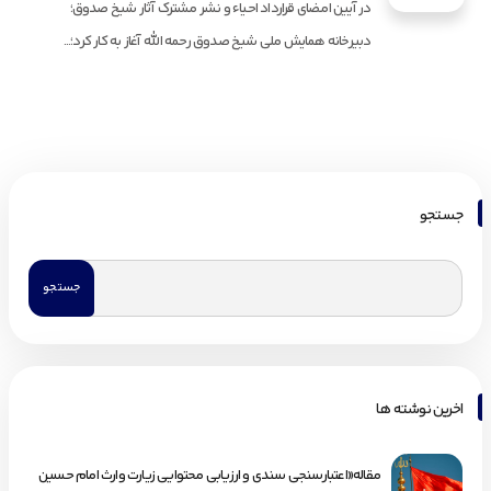
در آیین امضای قرارداد احیاء و نشر مشترک آثار شیخ صدوق؛
دبیرخانه همایش ملی شیخ صدوق رحمه الله آغاز به کار کرد؛...
جستجو
اخرین نوشته ها
مقاله«اعتبارسنجی سندی و ارزیابی محتوایی زیارت وارث امام حسین