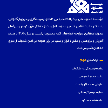
مؤسسه‌ معارف اهل بیت با اعتقاد به این که تنها راه رستگاری و دوری از گمراهی،
به حکم حدیث ثقلین، تبیین معارف اهل‌بیت از حقائق قرآن کریم و بی‌گمان
معارف اعتقادی سرلوحه آموزه‌های ائمه معصومان است، در سال 1386 با هدف
آموزش و پژوهش و دفاع از قرآن و عترت در برابر هجمه بی امان شبهات از سوی
مخالفان تأسیس شد.
مهم
لینک های
سامانه رسیدگی به شکایات
بیانیه حریم خصوصی
سازمان ها و مراکز وابسته
معاونت و مراکز ستادی
سامانه ثبت عملکرد