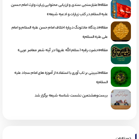
مقاله«اعتبارسنجی سندی و ارزیابی محتوایی زیارت وارث امام حسین
علیه السلام در کتب زیارات و ادعیه شیعه»
مقاله«دیدگاه مادلونگ درباره اختلاف امام حسن علیه السلام و امام
علی علیه السلام»
مقاله«حضرت رقیه (سلام الله علیها) در آینه شعر معاصر عربی»
مقاله«تبیینی بر تاب آوری با استفاده از آموزه های امام سجاد علیه
السلام»
بیست‌وهشتمین نشست شناسه شیعه برگزار شد
دسته من