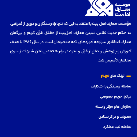
مؤسسه‌ معارف اهل بیت با اعتقاد به این که تنها راه رستگاری و دوری از گمراهی،
به حکم حدیث ثقلین، تبیین معارف اهل‌بیت از حقائق قرآن کریم و بی‌گمان
معارف اعتقادی سرلوحه آموزه‌های ائمه معصومان است، در سال 1386 با هدف
آموزش و پژوهش و دفاع از قرآن و عترت در برابر هجمه بی امان شبهات از سوی
مخالفان تأسیس شد.
مهم
لینک های
سامانه رسیدگی به شکایات
بیانیه حریم خصوصی
سازمان ها و مراکز وابسته
معاونت و مراکز ستادی
سامانه ثبت عملکرد