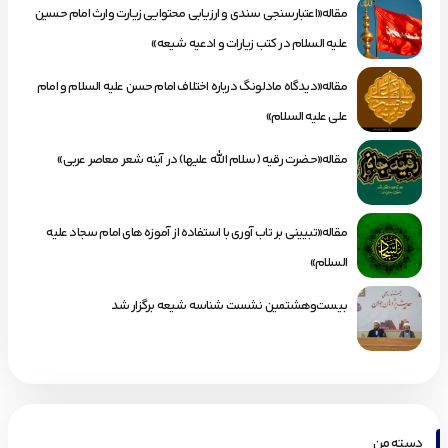
مقاله«اعتبارسنجی سندی و ارزیابی محتوایی زیارت وارث امام حسین
علیه السلام در کتب زیارات و ادعیه شیعه»
مقاله«دیدگاه مادلونگ درباره اختلاف امام حسن علیه السلام و امام
علی علیه السلام»
مقاله«حضرت رقیه (سلام الله علیها) در آینه شعر معاصر عربی»
مقاله«تبیینی بر تاب آوری با استفاده از آموزه های امام سجاد علیه
السلام»
بیست‌وهشتمین نشست شناسه شیعه برگزار شد
دسته من