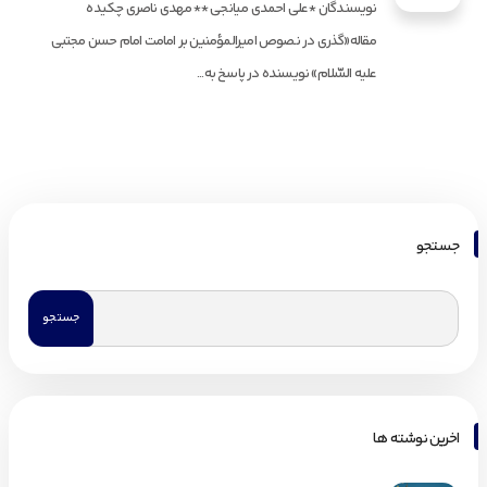
نویسندگان *علی احمدی میانجی **مهدی ناصری چکیده
مقاله«گذرى در نصوص امیرالمؤمنین بر امامت امام حسن مجتبى
علیه السّلام» نویسنده در پاسخ به...
جستجو
اخرین نوشته ها