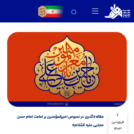
6
مقاله«گذرى در نصوص امیرالمؤمنین بر امامت امام حسن
فروردین
مجتبى علیه السّلام»
1403