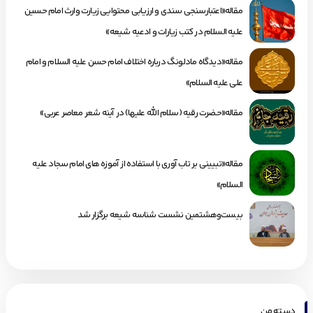
مقاله«اعتبارسنجی سندی و ارزیابی محتوایی زیارت وارث امام حسین
علیه السلام در کتب زیارات و ادعیه شیعه»
مقاله«دیدگاه مادلونگ درباره اختلاف امام حسن علیه السلام و امام
علی علیه السلام»
مقاله«حضرت رقیه (سلام الله علیها) در آینه شعر معاصر عربی»
مقاله«تبیینی بر تاب آوری با استفاده از آموزه های امام سجاد علیه
السلام»
بیست‌وهشتمین نشست شناسه شیعه برگزار شد
دسته من