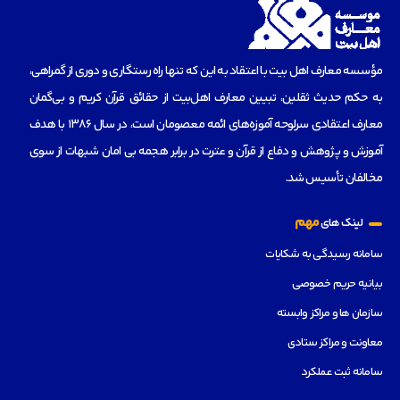
مؤسسه‌ معارف اهل بیت با اعتقاد به این که تنها راه رستگاری و دوری از گمراهی،
به حکم حدیث ثقلین، تبیین معارف اهل‌بیت از حقائق قرآن کریم و بی‌گمان
معارف اعتقادی سرلوحه آموزه‌های ائمه معصومان است، در سال 1386 با هدف
آموزش و پژوهش و دفاع از قرآن و عترت در برابر هجمه بی امان شبهات از سوی
مخالفان تأسیس شد.
مهم
لینک های
سامانه رسیدگی به شکایات
بیانیه حریم خصوصی
سازمان ها و مراکز وابسته
معاونت و مراکز ستادی
سامانه ثبت عملکرد