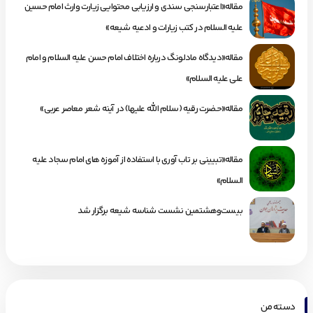
مقاله«اعتبارسنجی سندی و ارزیابی محتوایی زیارت وارث امام حسین
علیه السلام در کتب زیارات و ادعیه شیعه»
مقاله«دیدگاه مادلونگ درباره اختلاف امام حسن علیه السلام و امام
علی علیه السلام»
مقاله«حضرت رقیه (سلام الله علیها) در آینه شعر معاصر عربی»
مقاله«تبیینی بر تاب آوری با استفاده از آموزه های امام سجاد علیه
السلام»
بیست‌وهشتمین نشست شناسه شیعه برگزار شد
دسته من