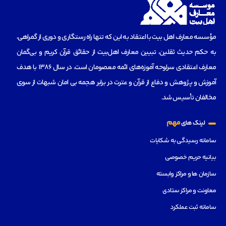
مؤسسه‌ معارف اهل بیت با اعتقاد به این که تنها راه رستگاری و دوری از گمراهی،
به حکم حدیث ثقلین، تبیین معارف اهل‌بیت از حقائق قرآن کریم و بی‌گمان
معارف اعتقادی سرلوحه آموزه‌های ائمه معصومان است، در سال 1386 با هدف
آموزش و پژوهش و دفاع از قرآن و عترت در برابر هجمه بی امان شبهات از سوی
مخالفان تأسیس شد.
مهم
لینک های
سامانه رسیدگی به شکایات
بیانیه حریم خصوصی
سازمان ها و مراکز وابسته
معاونت و مراکز ستادی
سامانه ثبت عملکرد