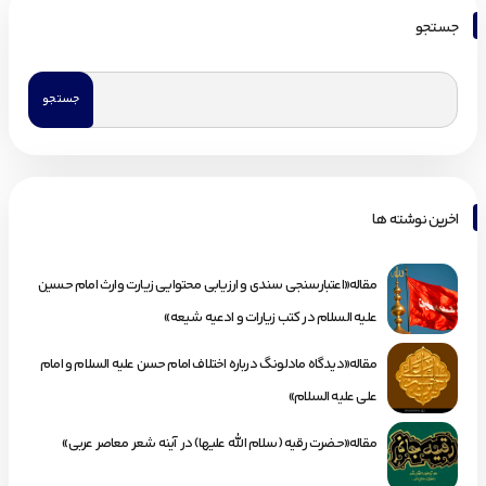
جستجو
اخرین نوشته ها
مقاله«اعتبارسنجی سندی و ارزیابی محتوایی زیارت وارث امام حسین
علیه السلام در کتب زیارات و ادعیه شیعه»
مقاله«دیدگاه مادلونگ درباره اختلاف امام حسن علیه السلام و امام
علی علیه السلام»
مقاله«حضرت رقیه (سلام الله علیها) در آینه شعر معاصر عربی»