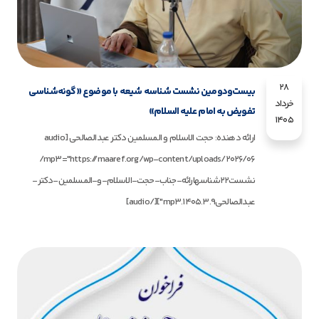
28
بیست‌ودومین نشست شناسه شیعه با موضوع «گونه‌شناسی
خرداد
تفویض به امام علیه السلام»
1405
ارائه دهنده: حجت الاسلام و المسلمین دکتر عبدالصالحی [audio
mp3="https://maaref.org/wp-content/uploads/2026/06/
نشست22شناسهارائه-جناب-حجت-الاسلام-و-المسلمین-دکتر-
عبدالصالحی1405.3.9.mp3"][/audio]