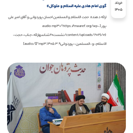
خرداد
گوی امام هادی علیه السلام و متوکل»
1405
ارائه دهنده: حجت الاسلام و المسلمین احسان پوردوانی و آقای امیر علی
پور [audio mp3="https://maaref.org/wp-
content/uploads/2026/06/نشست20شناسهارائه-جناب-حجت-
الاسلام-و-المسلمین-پوردوانی1405.3.9.mp3"][/audio]