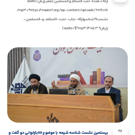
ارائه دهنده: حجت الاسلام و المسلمین جعفر زارعان [audio
mp3="https://maaref.org/wp-content/uploads/2026/06/
نشست19شناسهارائه-جناب-حجت-الاسلام-و-المسلمین-
زارعان1405.3.9.mp3"][/audio]
28
بیستمین نشست شناسه شیعه با موضوع ««بازخوانی دو گفت و