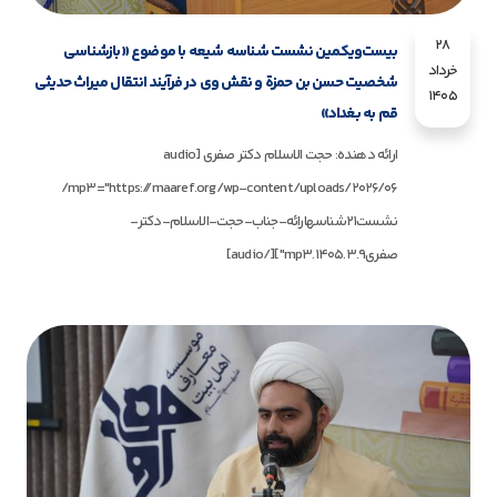
28
بیست‌ویکمین نشست شناسه شیعه با موضوع «بازشناسی
خرداد
شخصیت حسن بن حمزة و نقش وی در فرآیند انتقال میراث حدیثی
1405
قم به بغداد»
ارائه دهنده: حجت الاسلام دکتر صفری [audio
mp3="https://maaref.org/wp-content/uploads/2026/06/
نشست21شناسهارائه-جناب-حجت-الاسلام-دکتر-
صفری1405.3.9.mp3"][/audio]