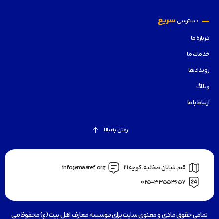
سریع
دسترسی
درباره ما
خدمات ما
رویدادها
وبلاگ
ارتباط با ما
رفتن به بالا
قم، خیابان صفائیه، کوچه 21
info@maaref.org
025-33553657
تمامی حقوق مادی و معنوی سایت برای موسسه معارف اهل بیت (ع) محفوظ می