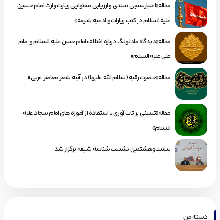
مقاله«اعتبارسنجی سندی و ارزیابی محتوایی زیارت وارث امام حسین
علیه السلام در کتب زیارات و ادعیه شیعه»
مقاله«دیدگاه مادلونگ درباره اختلاف امام حسن علیه السلام و امام
علی علیه السلام»
مقاله«حضرت رقیه (سلام الله علیها) در آینه شعر معاصر عربی»
مقاله«تبیینی بر تاب آوری با استفاده از آموزه های امام سجاد علیه
السلام»
بیست‌وهشتمین نشست شناسه شیعه برگزار شد
دسته من