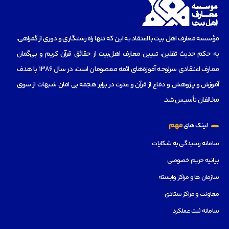
مؤسسه‌ معارف اهل بیت با اعتقاد به این که تنها راه رستگاری و دوری از گمراهی،
به حکم حدیث ثقلین، تبیین معارف اهل‌بیت از حقائق قرآن کریم و بی‌گمان
معارف اعتقادی سرلوحه آموزه‌های ائمه معصومان است، در سال 1386 با هدف
آموزش و پژوهش و دفاع از قرآن و عترت در برابر هجمه بی امان شبهات از سوی
مخالفان تأسیس شد.
مهم
لینک های
سامانه رسیدگی به شکایات
بیانیه حریم خصوصی
سازمان ها و مراکز وابسته
معاونت و مراکز ستادی
سامانه ثبت عملکرد