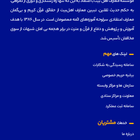
مؤسسه‌ معارف اهل بیت با اعتقاد به این که تنها راه رستگاری و دوری از گمراهی،
به حکم حدیث ثقلین، تبیین معارف اهل‌بیت از حقائق قرآن کریم و بی‌گمان
معارف اعتقادی سرلوحه آموزه‌های ائمه معصومان است، در سال 1386 با هدف
آموزش و پژوهش و دفاع از قرآن و عترت در برابر هجمه بی امان شبهات از سوی
مخالفان تأسیس شد.
مهم
لینک های
سامانه رسیدگی به شکایات
بیانیه حریم خصوصی
سازمان ها و مراکز وابسته
معاونت و مراکز ستادی
سامانه ثبت عملکرد
مشتریان
خدمات
درباره ما