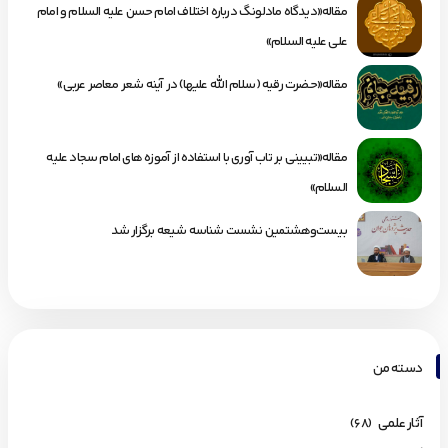
مقاله«دیدگاه مادلونگ درباره اختلاف امام حسن علیه السلام و امام
علی علیه السلام»
مقاله«حضرت رقیه (سلام الله علیها) در آینه شعر معاصر عربی»
مقاله«تبیینی بر تاب آوری با استفاده از آموزه های امام سجاد علیه
السلام»
بیست‌وهشتمین نشست شناسه شیعه برگزار شد
دسته من
آثار علمی
(68)