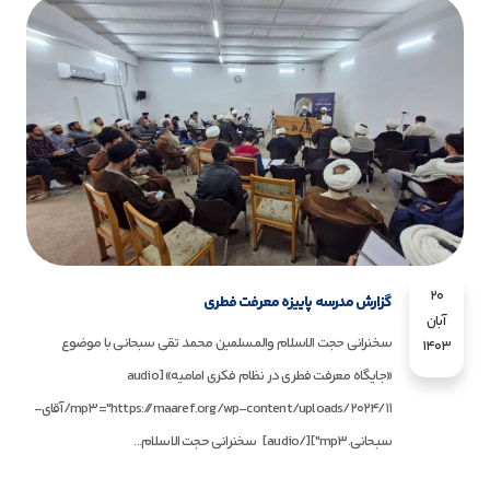
20
گزارش مدرسه پاییزه معرفت فطری
آبان
سخنرانی حجت الاسلام والمسلمین محمد تقی سبحانی با موضوع
1403
«جایگاه معرفت فطری در نظام فکری امامیه» [audio
mp3="https://maaref.org/wp-content/uploads/2024/11/آقای-
سبحانی.mp3"][/audio] سخنرانی حجت الاسلام...