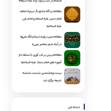
السلام در کتب زیارات و ادعیه شیعه»
مقاله«دیدگاه مادلونگ درباره اختلاف
امام حسن علیه السلام و امام علی
علیه السلام»
مقاله«حضرت رقیه (سلام الله علیها)
در آینه شعر معاصر عربی»
مقاله«تبیینی بر تاب آوری با استفاده از
آموزه های امام سجاد علیه السلام»
بیست‌وهشتمین نشست شناسه
شیعه برگزار شد
دسته من