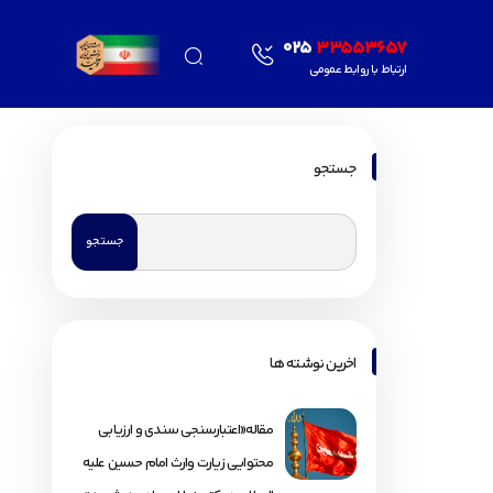
025
33553657
ارتباط با روابط عمومی
جستجو
اخرین نوشته ها
مقاله«اعتبارسنجی سندی و ارزیابی
محتوایی زیارت وارث امام حسین علیه