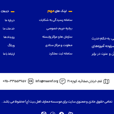
م
مهم
لینک های
خدمات
سامانه رسیدگی به شکایات
درباره ما
بیانیه حریم خصوصی
خدمات ما
سازمان ها و مراکز وابسته
رویدادها
هی، به حکم حدیث
معاونت و مراکز ستادی
وبلاگ
رلوحه آموزه‌های
سامانه ثبت عملکرد
از قرآن و عترت در برابر
ارتباط با ما
قم، خیابان صفائیه، کوچه 21
info@maaref.org
025-33553657
تمامی حقوق مادی و معنوی سایت برای موسسه معارف اهل بیت (ع) محفوظ می باشد .